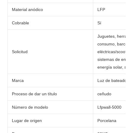
Material anódico
LFP
Cobrable
Sí
Juguetes, herramie
consumo, barcos, c
Solicitud
eléctricas/scooters,
sistemas de energí
energía solar, sumi
Marca
Luz de bateador
Proceso de dar un título
ceñudo
Número de modelo
Lfpwall-5000
Lugar de origen
Porcelana