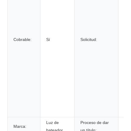
con
car
sub
bic
elé
Cobrable:
Sí
Solicitud:
hilo
sil
elé
sis
ene
sis
alm
de 
sum
ini
Luz de
Proceso de dar
Marca:
ce
bateador
un título: