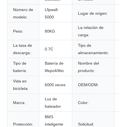
Número de
Lfpwall-
Lugar de origen:
Por
modelo:
5000
La relación de
Peso:
80KG
0.7
carga:
La tasa de
Tipo de
tem
0.7C
descarga:
almacenamiento:
amb
Tipo de
Batería de
Nombre del
Paq
batería:
lifepo4/litio
producto:
de 
Vida en
6000 veces
OEM/ODM:
Sí 
bicicleta:
Luz de
Col
Marca:
Color:
bateador
per
BMS
Protección:
inteligente
Solicitud:
Soli