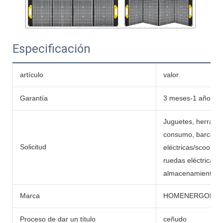
Especificación
artículo
valor
Garantía
3 meses-1 año
Juguetes, herramie
consumo, barcos, c
Solicitud
eléctricas/scooters,
ruedas eléctricas,
almacenamiento de 
Marca
HOMENERGON
Proceso de dar un título
ceñudo