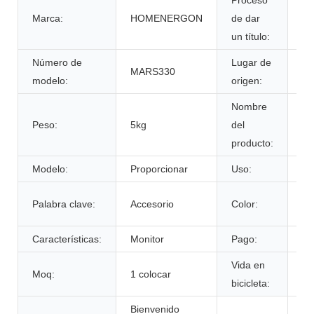
Proceso
Marca:
HOMENERGON
de dar
ce
un título:
Número de
Lugar de
MARS330
An
modelo:
origen:
Nombre
Peso:
5kg
del
Ca
producto:
Modelo:
Proporcionar
Uso:
Vi
De
Palabra clave:
Accesorio
Color:
cl
Características:
Monitor
Pago:
T/
Vida en
Moq:
1 colocar
60
bicicleta:
Bienvenido