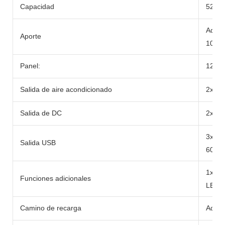
Capacidad
520wh
Adapt
Aporte
100W
Panel:
12-2
Salida de aire acondicionado
2x cl
Salida de DC
2x DC
3x U
Salida USB
60W
1x 10
Funciones adicionales
LED/L
Camino de recarga
Adapt