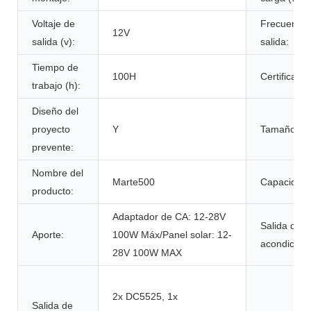
Voltaje de
Frecuencia
12V
salida (v):
salida:
Tiempo de
100H
Certificado:
trabajo (h):
Diseño del
proyecto
Y
Tamaño:
prevente:
Nombre del
Marte500
Capacidad:
producto:
Adaptador de CA: 12-28V
Salida de a
Aporte:
100W Máx/Panel solar: 12-
acondicion
28V 100W MAX
2x DC5525, 1x
Salida de