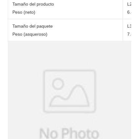
Tamaño del producto
L290
Peso (neto)
6.49 
Tamaño del paquete
L371
Peso (asqueroso)
7.84 k