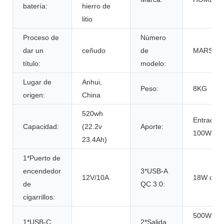
batería:
hierro de
litio
Proceso de
Número
dar un
ceñudo
de
MARS50
título:
modelo:
Lugar de
Anhui,
Peso:
8KG
origen:
China
520wh
Entrada 
Capacidad:
(22.2v
Aporte:
100W
23.4Ah)
1*Puerto de
encendedor
3*USB-A
12V/10A
18W cada
de
QC 3.0:
cigarrillos:
500W, 1
1*USB-C
2*Salida