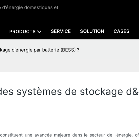
ge d'énergie domestiques et
SERVICE
SOLUTION
CASES
PRODUCTS
kage d'énergie par batterie (BESS) ?
des systèmes de stockage d&
onstituent une avancée majeure dans le secteur de l'énergie, off