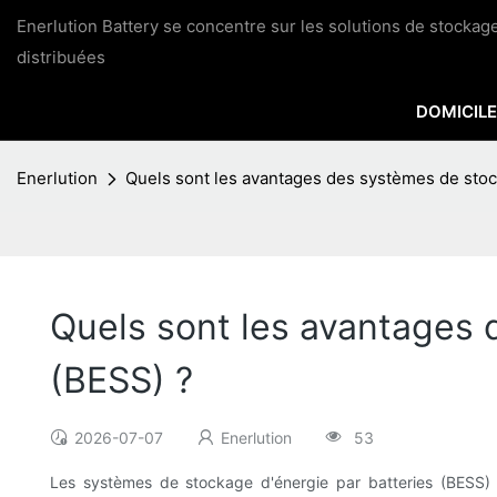
Enerlution Battery se concentre sur les solutions de stocka
distribuées
DOMICILE
Enerlution
Quels sont les avantages des systèmes de stoc
Quels sont les avantages 
(BESS) ?
2026-07-07
Enerlution
53
Les systèmes de stockage d'énergie par batteries (BESS) c