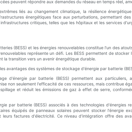
cées peuvent répondre aux demandes du réseau en temps réel, amélio
xtrêmes liés au changement climatique, la résilience énergétique 
nfrastructures énergétiques face aux perturbations, permettant de
infrastructures critiques, telles que les hôpitaux et les services d'u
teries (BESS) et les énergies renouvelables constitue l'un des atout
 renouvelables représente un défi. Les BESS permettent de stocker l'
nt la transition vers un avenir énergétique durable.
ge d'énergie par batterie (BESS) permettent aux particuliers, aux
ise non seulement l'efficacité de ces ressources, mais contribue ég
 gaspillage et réduit les émissions de gaz à effet de serre, confo
ie par batterie (BESS) associés à des technologies d'énergies r
taires équipés de panneaux solaires peuvent stocker l'énergie excé
leurs factures d'électricité. Ce niveau d'intégration offre des avan