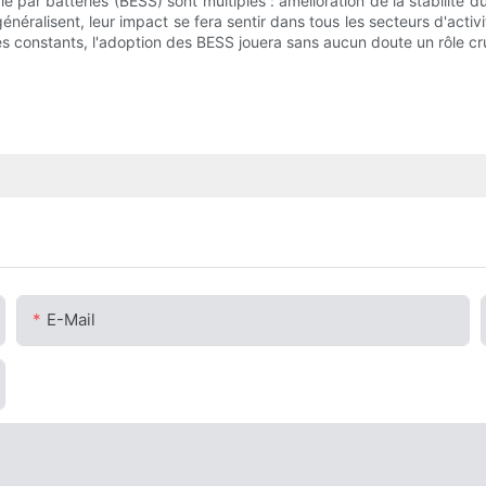
ar batteries (BESS) sont multiples : amélioration de la stabilité du 
éralisent, leur impact se fera sentir dans tous les secteurs d'activ
s constants, l'adoption des BESS jouera sans aucun doute un rôle cru
E-Mail