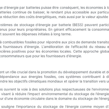
ge d'énergie par batteries puisse être conséquent, les économies à 
tteries continue de baisser, le rendant plus accessible aux partic
a réduction des coûts énergétiques, mais aussi par la valeur ajoutée
 systèmes de stockage d'énergie par batterie (BESS) peuvent part
venus pour leurs propriétaires. En gérant efficacement la consomma
 souvent les dépenses initiales à long terme.
à combustibles fossiles pour répondre aux pics de demande transito
 fournisseurs d'énergie. L'amélioration de l'efficacité du réseau 
ières positives pour les économies locales. Cette approche globale
s consommateurs que pour les fournisseurs d'énergie.
nt un rôle crucial dans la promotion du développement durable et de 
 dépendance aux énergies fossiles, ces systèmes contribuent à dim
teindre les objectifs climatiques mondiaux et opérer la transition ver
ries ouvrent la voie à des solutions plus respectueuses de l'environ
r, visant à réduire l'impact environnemental du stockage de l'énergie
r d'une économie circulaire dans le domaine du stockage de l'énerg
 souligne l'importance du stockage de l'énergie comme moyen d'amél