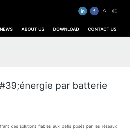
NEWS
ABOUT US
DOWNLOAD
CONTACT US
#39;énergie par batterie
rant des solutions fiables aux défis posés par les réseaux