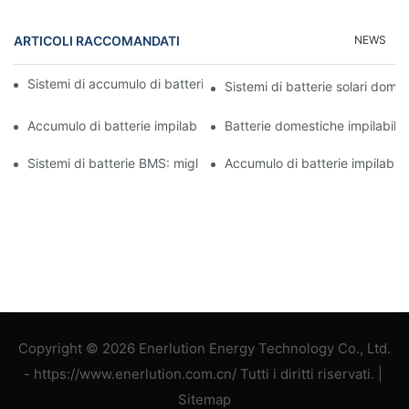
ARTICOLI RACCOMANDATI
NEWS
Sistemi di accumulo di batterie al litio: efficienza e affidabilità
Sistemi di batterie solari domes
Accumulo di batterie impilabili: innovazioni nella gestione dell'en
Batterie domestiche impilabili: 
Sistemi di batterie BMS: miglioramento delle prestazioni e della 
Accumulo di batterie impilabili
Copyright © 2026 Enerlution Energy Technology Co., Ltd.
- https://www.enerlution.com.cn/ Tutti i diritti riservati. |
Sitemap