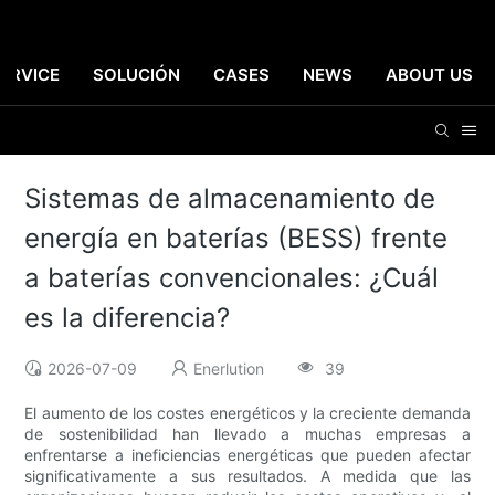
ERVICE
SOLUCIÓN
CASES
NEWS
ABOUT US
Sistemas de almacenamiento de
energía en baterías (BESS) frente
a baterías convencionales: ¿Cuál
es la diferencia?
2026-07-09
Enerlution
39
El aumento de los costes energéticos y la creciente demanda
de sostenibilidad han llevado a muchas empresas a
enfrentarse a ineficiencias energéticas que pueden afectar
significativamente a sus resultados. A medida que las