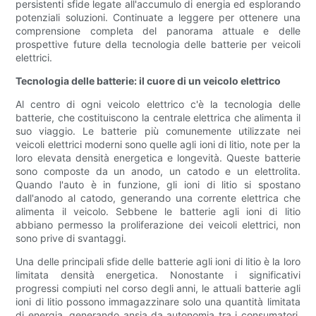
persistenti sfide legate all'accumulo di energia ed esplorando
potenziali soluzioni. Continuate a leggere per ottenere una
comprensione completa del panorama attuale e delle
prospettive future della tecnologia delle batterie per veicoli
elettrici.
Tecnologia delle batterie: il cuore di un veicolo elettrico
Al centro di ogni veicolo elettrico c'è la tecnologia delle
batterie, che costituiscono la centrale elettrica che alimenta il
suo viaggio. Le batterie più comunemente utilizzate nei
veicoli elettrici moderni sono quelle agli ioni di litio, note per la
loro elevata densità energetica e longevità. Queste batterie
sono composte da un anodo, un catodo e un elettrolita.
Quando l'auto è in funzione, gli ioni di litio si spostano
dall'anodo al catodo, generando una corrente elettrica che
alimenta il veicolo. Sebbene le batterie agli ioni di litio
abbiano permesso la proliferazione dei veicoli elettrici, non
sono prive di svantaggi.
Una delle principali sfide delle batterie agli ioni di litio è la loro
limitata densità energetica. Nonostante i significativi
progressi compiuti nel corso degli anni, le attuali batterie agli
ioni di litio possono immagazzinare solo una quantità limitata
di energia, generando ansia da autonomia tra i consumatori.