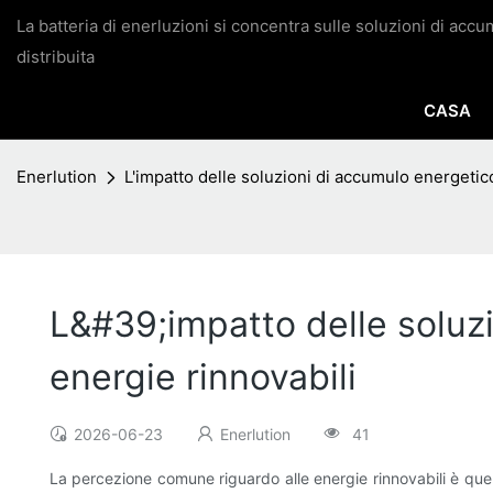
La batteria di enerluzioni si concentra sulle soluzioni di acc
distribuita
CASA
Enerlution
L'impatto delle soluzioni di accumulo energetico
L&#39;impatto delle soluzi
energie rinnovabili
2026-06-23
Enerlution
41
La percezione comune riguardo alle energie rinnovabili è quel