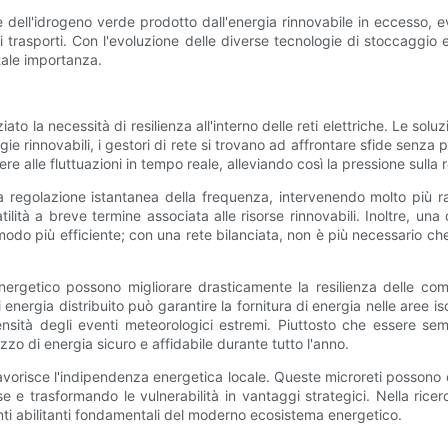
lare dell'idrogeno verde prodotto dall'energia rinnovabile in eccess
i trasporti. Con l'evoluzione delle diverse tecnologie di stoccaggio e
ale importanza.
ziato la necessità di resilienza all'interno delle reti elettriche. Le s
ie rinnovabili, i gestori di rete si trovano ad affrontare sfide senza 
alle fluttuazioni in tempo reale, alleviando così la pressione sulla ret
 regolazione istantanea della frequenza, intervenendo molto più rap
ilità a breve termine associata alle risorse rinnovabili. Inoltre, u
modo più efficiente; con una rete bilanciata, non è più necessario che 
energetico possono migliorare drasticamente la resilienza delle comu
o di energia distribuito può garantire la fornitura di energia nelle ar
nsità degli eventi meteorologici estremi. Piuttosto che essere semp
zzo di energia sicuro e affidabile durante tutto l'anno.
i favorisce l'indipendenza energetica locale. Queste microreti possono
 e trasformando le vulnerabilità in vantaggi strategici. Nella ricerca
i abilitanti fondamentali del moderno ecosistema energetico.