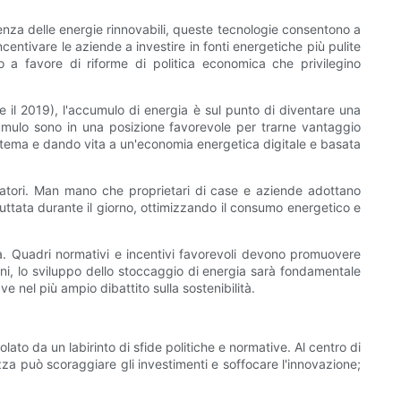
enza delle energie rinnovabili, queste tecnologie consentono a
entivare le aziende a investire in fonti energetiche più pulite
a favore di riforme di politica economica che privilegino
0 e il 2019), l'accumulo di energia è sul punto di diventare una
cumulo sono in una posizione favorevole per trarne vantaggio
sistema e dando vita a un'economia energetica digitale e basata
nsumatori. Man mano che proprietari di case e aziende adottano
uttata durante il giorno, ottimizzando il consumo energetico e
a. Quadri normativi e incentivi favorevoli devono promuovere
ioni, lo sviluppo dello stoccaggio di energia sarà fondamentale
 nel più ampio dibattito sulla sostenibilità.
ato da un labirinto di sfide politiche e normative. Al centro di
zza può scoraggiare gli investimenti e soffocare l'innovazione;