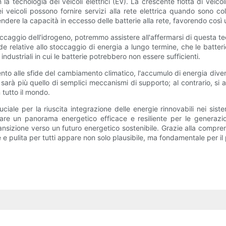
 la tecnologia dei veicoli elettrici (EV). La crescente flotta di veico
ei veicoli possono fornire servizi alla rete elettrica quando sono c
ivendere la capacità in eccesso delle batterie alla rete, favorendo così
stoccaggio dell'idrogeno, potremmo assistere all'affermarsi di questa te
sfide relative allo stoccaggio di energia a lungo termine, che le batte
industriali in cui le batterie potrebbero non essere sufficienti.
ento alle sfide del cambiamento climatico, l'accumulo di energia div
n sarà più quello di semplici meccanismi di supporto; al contrario, si 
 tutto il mondo.
iale per la riuscita integrazione delle energie rinnovabili nei sist
eare un panorama energetico efficace e resiliente per le generazi
nsizione verso un futuro energetico sostenibile. Grazie alla comprens
e e pulita per tutti appare non solo plausibile, ma fondamentale per il