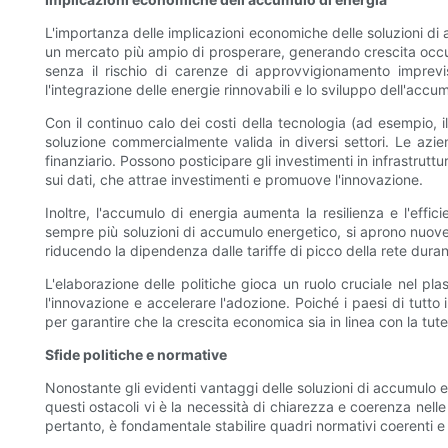
L'importanza delle implicazioni economiche delle soluzioni di
un mercato più ampio di prosperare, generando crescita occupaz
senza il rischio di carenze di approvvigionamento imprev
l'integrazione delle energie rinnovabili e lo sviluppo dell'accu
Con il continuo calo dei costi della tecnologia (ad esempio, il
soluzione commercialmente valida in diversi settori. Le azi
finanziario. Possono posticipare gli investimenti in infrastru
sui dati, che attrae investimenti e promuove l'innovazione.
Inoltre, l'accumulo di energia aumenta la resilienza e l'effi
sempre più soluzioni di accumulo energetico, si aprono nuove 
riducendo la dipendenza dalle tariffe di picco della rete durant
L'elaborazione delle politiche gioca un ruolo cruciale nel 
l'innovazione e accelerare l'adozione. Poiché i paesi di tutto
per garantire che la crescita economica sia in linea con la tut
Sfide politiche e normative
Nonostante gli evidenti vantaggi delle soluzioni di accumulo en
questi ostacoli vi è la necessità di chiarezza e coerenza nell
pertanto, è fondamentale stabilire quadri normativi coerenti e 