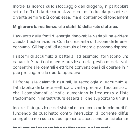
Inoltre, la ricerca sullo stoccaggio dell'idrogeno, in partico
settori difficili da decarbonizzare come l'industria pesante e 
diventa sempre più complessa, ma al contempo di fondament
Migliorare la resilienza e la stabilità della rete elettrica.
L'avvento delle fonti di energia rinnovabile variabili ha eviden
questa trasformazione. Con la crescente diffusione delle energ
consumo. Gli impianti di accumulo di energia possono rispondere 
I sistemi di accumulo a batteria, ad esempio, forniscono una
capacità è particolarmente preziosa nella gestione della volat
consentire alle centrali elettriche convenzionali di operare in 
può prolungarne la durata operativa.
Di fronte alle calamità naturali, le tecnologie di accumulo 
l'affidabilità della rete elettrica diventa precaria, l'accumul
che i cambiamenti climatici aumentano la frequenza e l'inte
trasformano in infrastrutture essenziali che supportano un utili
Inoltre, l'integrazione dei sistemi di accumulo nelle microret
fungendo da cuscinetto contro interruzioni di corrente diffuse
energetico non sono un componente accessorio, bensì element
Implicazioni economiche dell'accumulo di energia