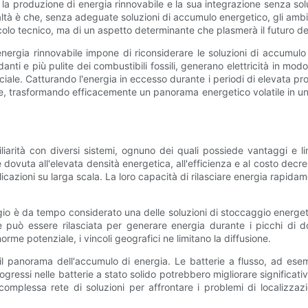
ra la produzione di energia rinnovabile e la sua integrazione senza solu
ealtà è che, senza adeguate soluzioni di accumulo energetico, gli ambizio
acolo tecnico, ma di un aspetto determinante che plasmerà il futuro del
 energia rinnovabile impone di riconsiderare le soluzioni di accum
i e più pulite dei combustibili fossili, generano elettricità in modo d
ale. Catturando l'energia in eccesso durante i periodi di elevata pr
ce, trasformando efficacemente un panorama energetico volatile in un
arità con diversi sistemi, ognuno dei quali possiede vantaggi e limi
ne è dovuta all'elevata densità energetica, all'efficienza e al costo de
applicazioni su larga scala. La loro capacità di rilasciare energia rapi
o è da tempo considerato una delle soluzioni di stoccaggio energetic
può essere rilasciata per generare energia durante i picchi di d
e potenziale, i vincoli geografici ne limitano la diffusione.
l panorama dell'accumulo di energia. Le batterie a flusso, ad esempi
gressi nelle batterie a stato solido potrebbero migliorare significativ
omplessa rete di soluzioni per affrontare i problemi di localizzazi