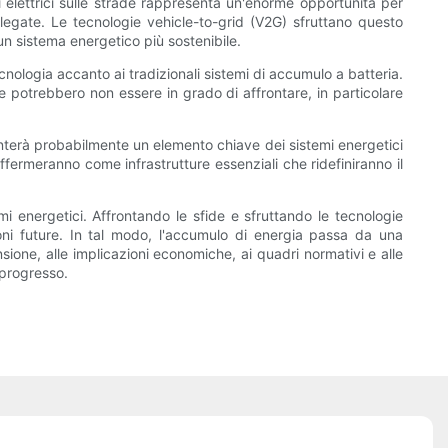
li elettrici sulle strade rappresenta un'enorme opportunità per
ollegate. Le tecnologie vehicle-to-grid (V2G) sfruttano questo
 un sistema energetico più sostenibile.
cnologia accanto ai tradizionali sistemi di accumulo a batteria.
rie potrebbero non essere in grado di affrontare, in particolare
enterà probabilmente un elemento chiave dei sistemi energetici
affermeranno come infrastrutture essenziali che ridefiniranno il
emi energetici. Affrontando le sfide e sfruttando le tecnologie
oni future. In tal modo, l'accumulo di energia passa da una
ione, alle implicazioni economiche, ai quadri normativi e alle
 progresso.