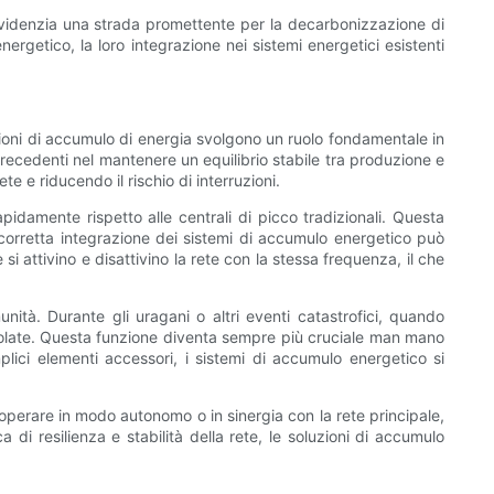
o, evidenzia una strada promettente per la decarbonizzazione di
nergetico, la loro integrazione nei sistemi energetici esistenti
oluzioni di accumulo di energia svolgono un ruolo fondamentale in
precedenti nel mantenere un equilibrio stabile tra produzione e
e e riducendo il rischio di interruzioni.
idamente rispetto alle centrali di picco tradizionali. Questa
na corretta integrazione dei sistemi di accumulo energetico può
si attivino e disattivino la rete con la stessa frequenza, il che
nità. Durante gli uragani o altri eventi catastrofici, quando
ee isolate. Questa funzione diventa sempre più cruciale man mano
lici elementi accessori, i sistemi di accumulo energetico si
 operare in modo autonomo o in sinergia con la rete principale,
 di resilienza e stabilità della rete, le soluzioni di accumulo