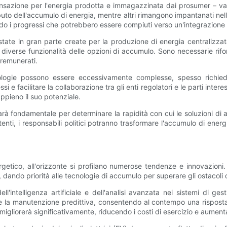
ensazione per l'energia prodotta e immagazzinata dai prosumer – va
o dell'accumulo di energia, mentre altri rimangono impantanati nell'iner
o i progressi che potrebbero essere compiuti verso un'integrazione e
 state in gran parte create per la produzione di energia centralizzat
lle diverse funzionalità delle opzioni di accumulo. Sono necessarie ri
 remunerati.
nologie possono essere eccessivamente complesse, spesso richied
ssi e facilitare la collaborazione tra gli enti regolatori e le parti int
ppieno il suo potenziale.
sarà fondamentale per determinare la rapidità con cui le soluzioni d
istenti, i responsabili politici potranno trasformare l'accumulo di en
rgetico, all'orizzonte si profilano numerose tendenze e innovazioni. 
ndo priorità alle tecnologie di accumulo per superare gli ostacoli d
intelligenza artificiale e dell'analisi avanzata nei sistemi di ge
e e la manutenzione predittiva, consentendo al contempo una risposta 
migliorerà significativamente, riducendo i costi di esercizio e aumentan