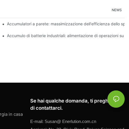
NEWS
li nella transizione energetica
Accumulatori a parete: massimizzazione dell'efficienza dello spa
Accumulo di batterie industriali: alimentazione di operazioni su l
Se hai qualche domanda, ti preghiamo
di contattarci.
rgia in casa
E-mail:
Susan@
Enerlution.com.cn