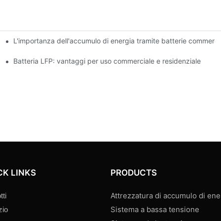
L'importanza dell'accumulo di energia tramite batterie commercia
zza
le aziende
Batteria LFP: vantaggi per uso commerciale e residenziale
CK LINKS
PRODUCTS
Attrezzatura di accumulo di ene
tti
Sistema a bassa tensione
zio