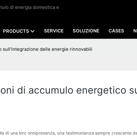
umulo di energia domestica e
SERVICE
SOLUZIONE
CASES
N
PRODUCTS
 sull'integrazione delle energie rinnovabili
oni di accumulo energetico s
la di una loro onnipresenza, una testimonianza sempre crescente del