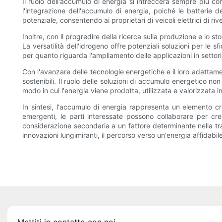
Il ruolo dell'accumulo di energia si intreccerà sempre più con
l'integrazione dell'accumulo di energia, poiché le batterie d
potenziale, consentendo ai proprietari di veicoli elettrici di r
Inoltre, con il progredire della ricerca sulla produzione e lo 
La versatilità dell'idrogeno offre potenziali soluzioni per le 
per quanto riguarda l'ampliamento delle applicazioni in settori 
Con l'avanzare delle tecnologie energetiche e il loro adattam
sostenibili. Il ruolo delle soluzioni di accumulo energetico no
modo in cui l'energia viene prodotta, utilizzata e valorizzata in
In sintesi, l'accumulo di energia rappresenta un elemento cruc
emergenti, le parti interessate possono collaborare per cr
considerazione secondaria a un fattore determinante nella tra
innovazioni lungimiranti, il percorso verso un'energia affidabil