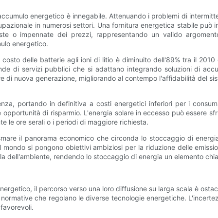
 accumulo energetico è innegabile. Attenuando i problemi di intermitt
ionale in numerosi settori. Una fornitura energetica stabile può inc
iste o impennate dei prezzi, rappresentando un valido argomento 
mulo energetico.
 costo delle batterie agli ioni di litio è diminuito dell'89% tra il 201
ende di servizi pubblici che si adattano integrando soluzioni di ac
tture di nuova generazione, migliorando al contempo l'affidabilità del 
cienza, portando in definitiva a costi energetici inferiori per i co
opportunità di risparmio. L'energia solare in eccesso può essere sfr
e le ore serali o i periodi di maggiore richiesta.
plasmare il panorama economico che circonda lo stoccaggio di energi
 il mondo si pongono obiettivi ambiziosi per la riduzione delle emiss
ela dell'ambiente, rendendo lo stoccaggio di energia un elemento chiave
ergetico, il percorso verso una loro diffusione su larga scala è ostacol
e normative che regolano le diverse tecnologie energetiche. L'incerte
favorevoli.