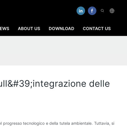
EWS
ABOUT US
DOWNLOAD
CONTACT US
ull&#39;integrazione delle
 progresso tecnologico e della tutela ambientale. Tuttavia, si