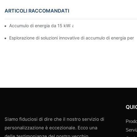
ARTICOLI RACCOMANDATI
Accumulo di energia da 15 kW: alimenta il tuo futuro con sicure
Esplorazione di soluzioni innovative di accumulo di energia per 
QUI
Siamo fiduciosi di dire che il nostro servizio di
Prodo
personalizzazione è eccezionale. Ecco una
Servi
delle testimonianze del nostro vecchio