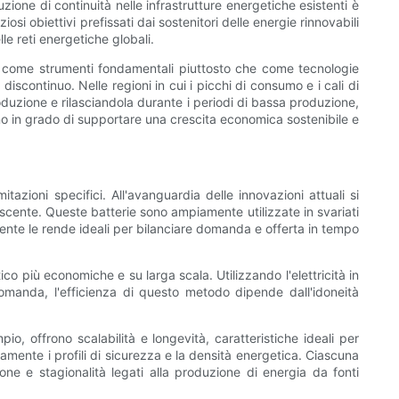
zione di continuità nelle infrastrutture energetiche esistenti è
si obiettivi prefissati dai sostenitori delle energie rinnovabili
le reti energetiche globali.
ulo come strumenti fondamentali piuttosto che come tecnologie
iscontinuo. Nelle regioni in cui i picchi di consumo e i cali di
oduzione e rilasciandola durante i periodi di bassa produzione,
o in grado di supportare una crescita economica sostenibile e
tazioni specifici. All'avanguardia delle innovazioni attuali si
crescente. Queste batterie sono ampiamente utilizzate in svariati
damente le rende ideali per bilanciare domanda e offerta in tempo
o più economiche e su larga scala. Utilizzando l'elettricità in
omanda, l'efficienza di questo metodo dipende dall'idoneità
o, offrono scalabilità e longevità, caratteristiche ideali per
amente i profili di sicurezza e la densità energetica. Ciascuna
one e stagionalità legati alla produzione di energia da fonti