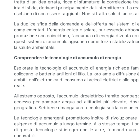
tratta di un'idea errata, ricca di sfumature: la correlazione t
irta di sfide, derivanti principalmente dall'intermittenza. La r
rischiano di non essere raggiunti. Non si tratta solo di un ost
La duplice sfida della domanda e dell'offerta nei sistemi di
complementari. L'energia eolica e solare, pur essendo abbondant
produzione non coincidono, l'accumulo di energia diventa cruci
questi sistemi di accumulo agiscono come forza stabilizzatri
la salute ambientale.
Comprendere le tecnologie di accumulo di energia
Esplorare le tecnologie di accumulo di energia richiede famili
collocano le batterie agli ioni di litio. La loro ampia diffusio
ambiti, dall'elettronica di consumo ai veicoli elettrici e alle 
reale.
All'estremo opposto, l'accumulo idroelettrico tramite pompaggi
eccesso per pompare acqua ad altitudini più elevate, dove 
geografica. Sebbene rimanga una tecnologia solida con un enorm
Le tecnologie emergenti promettono inoltre di rivoluzionare i
esigenze di accumulo a lungo termine. Allo stesso tempo, i pro
di queste tecnologie si integra con le altre, formando una c
rinnovabili.