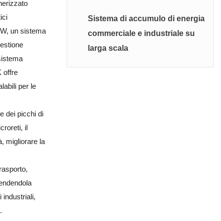
nerizzato
Sistema ad alta tensione
ici
Sistema di accumulo di energia
Sistema di accumulo di
kW, un sistema
commerciale e industriale su
energia fotovoltaica
gestione
larga scala
sistema
Sistema fotovoltaico balcone
 offre
labili per le
e dei picchi di
oreti, il
à, migliorare la
rasporto,
 rendendola
industriali,
.