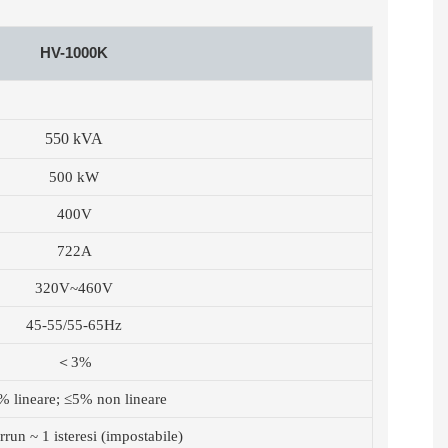
HV-1000K
550 kVA
500 kW
400V
722A
320V~460V
45-55/55-65Hz
＜3%
% lineare; ≤5% non lineare
rrun ~ 1 isteresi (impostabile)