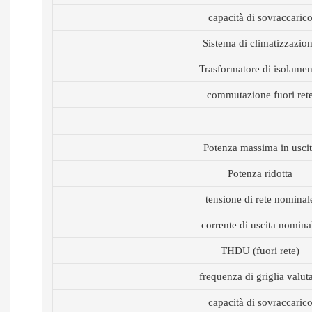
capacità di sovraccaric
Sistema di climatizzazio
Trasformatore di isolame
commutazione fuori ret
Potenza massima in usci
Potenza ridotta
tensione di rete nominal
corrente di uscita nomina
THDU (fuori rete)
frequenza di griglia valut
capacità di sovraccaric