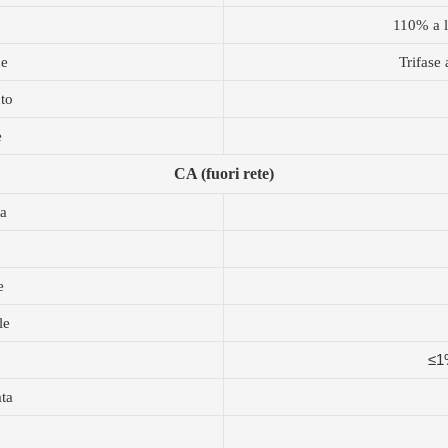
o
110% a l
ne
Trifase
nto
e
CA (fuori rete)
ta
e
le
≤1
ata
o