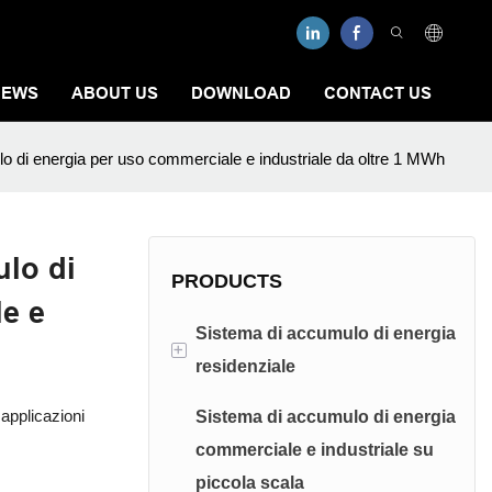
NEWS
ABOUT US
DOWNLOAD
CONTACT US
o di energia per uso commerciale e industriale da oltre 1 MWh
ulo di
PRODUCTS
e e
Sistema di accumulo di energia
+
residenziale
applicazioni
Sistema di accumulo di energia
Sistema di accumulo di
commerciale e industriale su
energia a bassa tensione
piccola scala