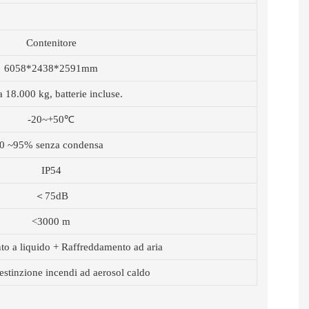
Contenitore
6058*2438*2591mm
a 18.000 kg, batterie incluse.
-20~+50℃
0 ~95% senza condensa
IP54
＜75dB
<3000 m
o a liquido + Raffreddamento ad aria
estinzione incendi ad aerosol caldo