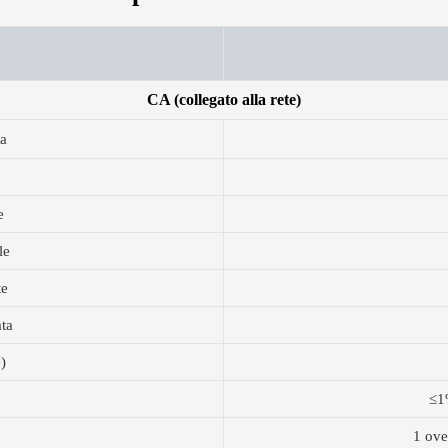
CA (collegato alla rete)
ta
e
le
te
ata
)
≤1
1 ove