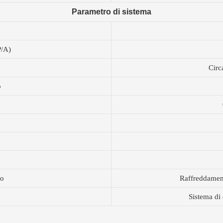
Parametro di sistema
P/A)
Circ
o
to
Raffreddament
Sistema di 