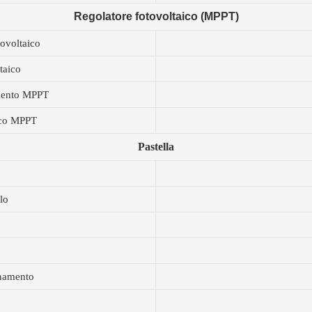
Regolatore fotovoltaico (MPPT)
ovoltaico
taico
amento MPPT
ico MPPT
Pastella
lo
onamento