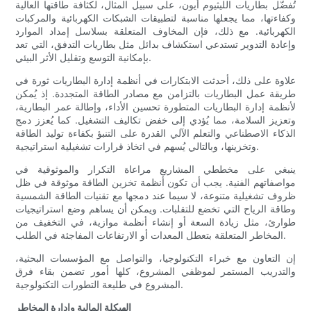
تُفضّل بطاريات الليثيوم أيون، على سبيل المثال، لكثافة طاقتها العالية
وكفاءتها، مما يجعلها مناسبة لتطبيقات الشبكات الكهربائية والمركبات
الكهربائية. مع ذلك، فإن المخاوف المتعلقة بسلاسل إمداد الموارد
وإعادة التدوير تستدعي استكشاف بدائل مثل بطاريات التدفق، التي تعد
بإمكانية التوسع وتقليل الأثر البيئي.
علاوة على ذلك، أحدثت الابتكارات في أنظمة إدارة البطاريات ثورة في
طريقة عمل البطاريات بالتزامن مع مصادر الطاقة المتجددة. إذ يُمكن
لأنظمة إدارة البطاريات المتطورة تحسين الأداء، وإطالة عمر البطارية،
وتعزيز السلامة، مما يُؤدي إلى خفض تكاليف التشغيل. كما يُعزز دمج
الذكاء الاصطناعي والتعلم الآلي القدرة على التنبؤ بكفاءة توليد الطاقة
وتخزينها، وبالتالي يُسهم في اتخاذ قرارات تشغيلية استراتيجية.
ينبغي على مخططي المشاريع مراعاة التكرار والموثوقية في
مواصفاتهم الفنية. يجب أن تكون أنظمة تخزين الطاقة موثوقة في ظل
ظروف تشغيلية متنوعة، لا سيما عند دمجها مع تقنيات الطاقة الشمسية
وطاقة الرياح التي تخضع للتقلبات. ويمكن أن يساهم وضع استراتيجيات
طوارئ، مثل زيادة السعة أو إنشاء أنظمة موازية، في التخفيف من
المخاطر المتعلقة بتعطل المعدات أو الارتفاعات المفاجئة في الطلب.
إن التعاون مع خبراء التكنولوجيا، والتواصل مع المؤسسات البحثية،
والتدريب المستمر لموظفي المشروع، كلها أمور تضمن بقاء فرق
المشروع في طليعة التطورات التكنولوجية.
الهيكلة المالية وإدارة المخاطر