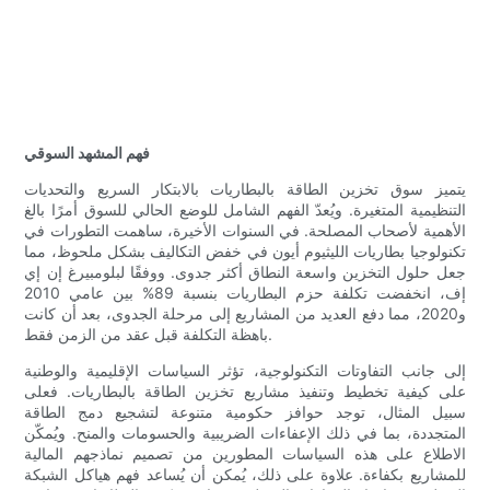
فهم المشهد السوقي
يتميز سوق تخزين الطاقة بالبطاريات بالابتكار السريع والتحديات
التنظيمية المتغيرة. ويُعدّ الفهم الشامل للوضع الحالي للسوق أمرًا بالغ
الأهمية لأصحاب المصلحة. في السنوات الأخيرة، ساهمت التطورات في
تكنولوجيا بطاريات الليثيوم أيون في خفض التكاليف بشكل ملحوظ، مما
جعل حلول التخزين واسعة النطاق أكثر جدوى. ووفقًا لبلومبيرغ إن إي
إف، انخفضت تكلفة حزم البطاريات بنسبة 89% بين عامي 2010
و2020، مما دفع العديد من المشاريع إلى مرحلة الجدوى، بعد أن كانت
باهظة التكلفة قبل عقد من الزمن فقط.
إلى جانب التفاوتات التكنولوجية، تؤثر السياسات الإقليمية والوطنية
على كيفية تخطيط وتنفيذ مشاريع تخزين الطاقة بالبطاريات. فعلى
سبيل المثال، توجد حوافز حكومية متنوعة لتشجيع دمج الطاقة
المتجددة، بما في ذلك الإعفاءات الضريبية والحسومات والمنح. ويُمكّن
الاطلاع على هذه السياسات المطورين من تصميم نماذجهم المالية
للمشاريع بكفاءة. علاوة على ذلك، يُمكن أن يُساعد فهم هياكل الشبكة