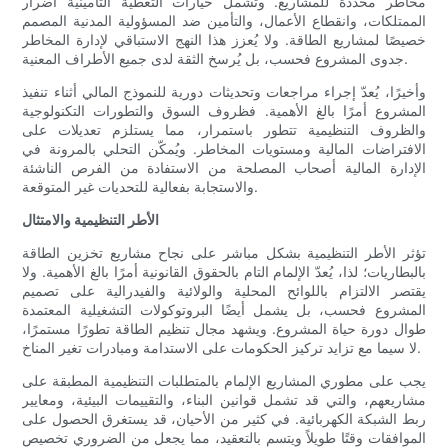
مخاطر محددة للمشاريع. وتشمل خيارات التغطية التأمينية أضرار
الممتلكات، وانقطاع الأعمال، والتأمين ضد المسؤولية المدنية المصمم
خصيصًا لمشاريع الطاقة. ولا يُعزز هذا النهج الاستباقي لإدارة المخاطر
جدوى المشروع فحسب، بل يُرسخ الثقة لدى جميع الأطراف المعنية.
وأخيرًا، يُعدّ إجراء مراجعات وتحديثات دورية للنموذج المالي أثناء تنفيذ
المشروع أمرًا بالغ الأهمية. فظروف السوق والتطورات التكنولوجية
والظروف التنظيمية تتطور باستمرار، مما يستلزم تعديلات على
الافتراضات المالية ومستويات المخاطر. ويُمكّن التحلي بالمرونة في
الإدارة المالية أصحاب المصلحة من الاستفادة من الفرص الناشئة
والاستجابة بفعالية للتحديات غير المتوقعة.
الأطر التنظيمية والامتثال
تؤثر الأطر التنظيمية بشكل مباشر على نجاح مشاريع تخزين الطاقة
بالبطاريات؛ لذا، يُعدّ الإلمام التام بالحقوق القانونية أمرًا بالغ الأهمية. ولا
يقتصر الالتزام باللوائح المحلية والولائية والفيدرالية على تصميم
المشروع فحسب، بل يشمل أيضًا البروتوكولات التشغيلية المعتمدة
طوال دورة حياة المشروع. ويشهد مجال تنظيم الطاقة تطورًا مستمرًا،
لا سيما مع تزايد تركيز الحكومات على الاستدامة ومبادرات تغير المناخ.
يجب على مطوري المشاريع الإلمام بالمتطلبات التنظيمية المطبقة على
مشاريعهم، والتي قد تشمل قوانين البناء، والتقييمات البيئية، ومعايير
ربط الشبكة الكهربائية. في كثير من الأحيان، قد يستغرق الحصول على
الموافقات وقتًا طويلاً ويتسم بالتعقيد، مما يجعل من الضروري تخصيص