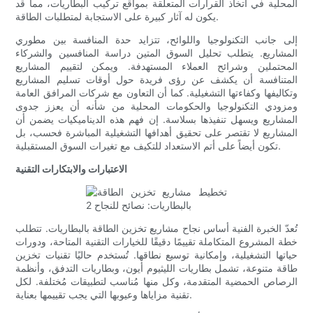
المحلية في اتخاذ القرارات المتعلقة بمواقع تركيب البطاريات، مما قد
يكون له آثار كبيرة على الاستجابة لمتطلبات الطاقة.
إلى جانب التكنولوجيا واللوائح، تتزايد حدة المنافسة بين مطوري
المشاريع. يتطلب تحليل السوق المتين دراسة المنافسين والشركاء
المحتملين وشرائح العملاء المستهدفة. ويمكن لتقييم المشاريع
المتنافسة أن يكشف عن رؤى فريدة حول أوقات تسليم المشاريع
وتكاليفها وكفاءتها التشغيلية. كما أن التعاون مع شركات المرافق العامة
ومزودي التكنولوجيا والحكومات المحلية من شأنه أن يعزز جدوى
المشاريع ويسهل تنفيذها بسلاسة. إن فهم هذه الديناميكيات يضمن أن
المشاريع لا تقتصر على تحقيق أهدافها التشغيلية المباشرة فحسب، بل
تكون أيضاً على أتم الاستعداد للتكيف مع تغيرات السوق المستقبلية.
الاعتبارات والابتكارات التقنية
تُعدّ الخبرة الفنية أساس نجاح مشاريع تخزين الطاقة بالبطاريات. تتطلب
خطة المشروع المتكاملة تقييمًا دقيقًا للخيارات التقنية المتاحة، ودورات
حياتها التشغيلية، وإمكانية توسيع نطاقها. تُستخدم حاليًا تقنيات تخزين
طاقة متنوعة، تشمل بطاريات الليثيوم أيون، وبطاريات التدفق، وأنظمة
الرصاص الحمضية المتقدمة، وكل منها مُناسب لتطبيقات مُختلفة. لكل
تقنية مزاياها وعيوبها التي يجب تقييمها بعناية.