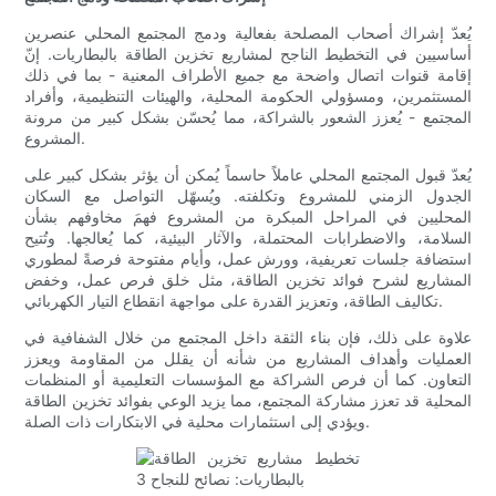
يُعدّ إشراك أصحاب المصلحة بفعالية ودمج المجتمع المحلي عنصرين
أساسيين في التخطيط الناجح لمشاريع تخزين الطاقة بالبطاريات. إنّ
إقامة قنوات اتصال واضحة مع جميع الأطراف المعنية - بما في ذلك
المستثمرين، ومسؤولي الحكومة المحلية، والهيئات التنظيمية، وأفراد
المجتمع - يُعزز الشعور بالشراكة، مما يُحسّن بشكل كبير من مرونة
المشروع.
يُعدّ قبول المجتمع المحلي عاملاً حاسماً يُمكن أن يؤثر بشكل كبير على
الجدول الزمني للمشروع وتكلفته. ويُسهّل التواصل مع السكان
المحليين في المراحل المبكرة من المشروع فهمَ مخاوفهم بشأن
السلامة، والاضطرابات المحتملة، والآثار البيئية، كما يُعالجها. وتُتيح
استضافة جلسات تعريفية، وورش عمل، وأيام مفتوحة فرصةً لمطوري
المشاريع لشرح فوائد تخزين الطاقة، مثل خلق فرص عمل، وخفض
تكاليف الطاقة، وتعزيز القدرة على مواجهة انقطاع التيار الكهربائي.
علاوة على ذلك، فإن بناء الثقة داخل المجتمع من خلال الشفافية في
العمليات وأهداف المشاريع من شأنه أن يقلل من المقاومة ويعزز
التعاون. كما أن فرص الشراكة مع المؤسسات التعليمية أو المنظمات
المحلية قد تعزز مشاركة المجتمع، مما يزيد الوعي بفوائد تخزين الطاقة
ويؤدي إلى استثمارات محلية في الابتكارات ذات الصلة.