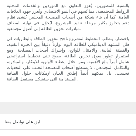
بالنسبة للمطورين، يُعزز التعاون مع الموردين والخدمات المحلية
الروابط المجتمعية، مما يُسهم في النمو الاقتصادي ويُعزز جهود العلاقات
العامة. كما أن بناء شبكة من أصحاب المصلحة المحليين يُنشئ نظام
دعم يتجاوز بكثير مرحلة تنفيذ المشروع، ليُحوّل في نهاية المطاف
مبادرات تخزين الطاقة إلى أصول مجتمعية.
باختصار، يتطلب التخطيط لمشروع ناجح لتخزين الطاقة بالبطاريات في
ظل المشهد الديناميكي للطاقة اليوم توازناً دقيقاً بين الخبرة التقنية،
والفطنة المالية، والامتثال للوائح، وإشراك أصحاب المصلحة. ومع
استمرار تطور سوق تخزين الطاقة، يصبح تبني تخطيط استراتيجي
شامل أمراً بالغ الأهمية. ومن خلال إعطاء الأولوية للابتكار، والمبادرة،
والتكامل المجتمعي، لا يستطيع أصحاب المصلحة التغلب على التحديات
فحسب، بل يمكنهم أيضاً إطلاق العنان لإمكانات حلول الطاقة
المستدامة التي ستشكل مستقبل الطاقة.
ابق على تواصل معنا