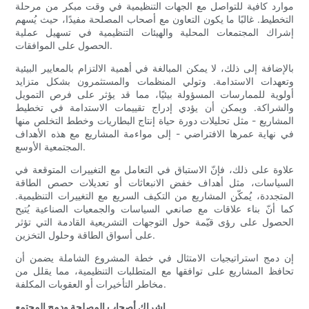
موارد كافية للتواصل مع الجهات التنظيمية في وقت مبكر من مرحلة
التخطيط. غالبًا ما يكون التعاون مع أصحاب المصلحة مفيدًا، حيث يُسهم
إشراك المجتمعات المحلية والهيئات التنظيمية في تسهيل عملية
الحصول على الموافقات.
بالإضافة إلى ذلك، لا يمكن المبالغة في أهمية الالتزام بالمعايير البيئية
وتعهدات الاستدامة. وتولي المنظمات والمستثمرون بشكل متزايد
أولوية للممارسات المسؤولة بيئيًا، مما قد يؤثر على فرص التمويل
والشراكة. ويمكن أن يؤدي إدراج تقييمات الاستدامة في تخطيط
المشاريع - مثل تحليلات دورة حياة إنتاج البطاريات وخطط التخلص منها
في نهاية عمرها الافتراضي - إلى مواءمة المشاريع مع هذه الأهداف
المجتمعية الأوسع.
علاوة على ذلك، فإنّ الاستباق في التعامل مع التغييرات المتوقعة في
السياسات، مثل أهداف خفض الانبعاثات أو تعديلات حصص الطاقة
المتجددة، يُمكّن المشاريع من التكيف السريع مع التغييرات التنظيمية.
كما أنّ بناء علاقات مع صانعي السياسات والجمعيات الصناعية يُتيح
الحصول على رؤى قيّمة حول التوجهات التشريعية القادمة التي تؤثر
على أسواق الطاقة وحلول التخزين.
إن دمج استراتيجيات الامتثال في خطة المشروع الشاملة يضمن أن
تحافظ المشاريع على توافقها مع المتطلبات التنظيمية، مما يقلل من
مخاطر التأخيرات أو العقوبات المكلفة.
إشراك أصحاب المصلحة ودمج المجتمع