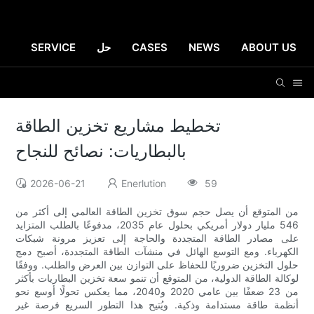
ABOUT US
NEWS
CASES
حل
SERVICE
تخطيط مشاريع تخزين الطاقة
بالبطاريات: نصائح للنجاح
2026-06-21
Enerlution
59
من المتوقع أن يصل حجم سوق تخزين الطاقة العالمي إلى أكثر من
546 مليار دولار أمريكي بحلول عام 2035، مدفوعًا بالطلب المتزايد
على مصادر الطاقة المتجددة والحاجة إلى تعزيز مرونة شبكات
الكهرباء. ومع التوسع الهائل في منشآت الطاقة المتجددة، أصبح دمج
حلول التخزين ضروريًا للحفاظ على التوازن بين العرض والطلب. ووفقًا
لوكالة الطاقة الدولية، من المتوقع أن تنمو سعة تخزين البطاريات بأكثر
من 23 ضعفًا بين عامي 2020 و2040، مما يعكس تحولًا أوسع نحو
أنظمة طاقة مستدامة وذكية. ويُتيح هذا التطور السريع فرصة غير