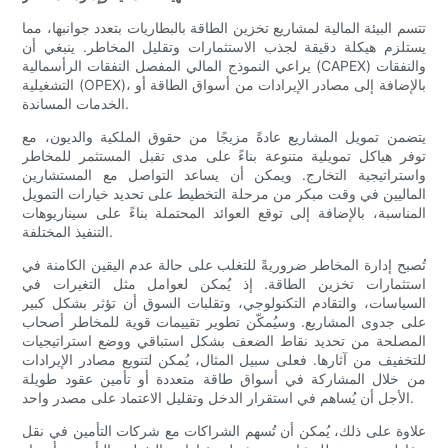
تتسم البيئة المالية لمشاريع تخزين الطاقة بالبطاريات بتعدد جوانبها، مما
يستلزم هيكلة دقيقة لجذب الاستثمارات وتقليل المخاطر. ينبغي أن
يراعي النموذج المالي المفصل النفقات الرأسمالية (CAPEX) والنفقات
التشغيلية (OPEX)، بالإضافة إلى مصادر الإيرادات من أسواق الطاقة أو
الخدمات المساندة.
يتضمن تمويل المشاريع عادةً مزيجًا من حقوق الملكية والديون، مع
توفر هياكل تمويلية متنوعة بناءً على مدى تقبل المستثمر للمخاطر
واستراتيجية التخارج. ويمكن أن يساعد التواصل مع المستشارين
الماليين في وقت مبكر من مرحلة التخطيط على تحديد خيارات التمويل
المناسبة، بالإضافة إلى توقع العوائد المحتملة بناءً على سيناريوهات
التنفيذ المختلفة.
تُصبح إدارة المخاطر ضروريةً للتغلب على حالة عدم اليقين الكامنة في
استثمارات تخزين الطاقة. إذ يُمكن لعوامل مثل التغيرات في
السياسات، والتقادم التكنولوجي، وتقلبات السوق أن تؤثر بشكل كبير
على جدوى المشاريع. وسيُمكّن تطوير تقييمات قوية للمخاطر أصحاب
المصلحة من تحديد نقاط الضعف بشكل استباقي ووضع استراتيجيات
للتخفيف من آثارها. فعلى سبيل المثال، يُمكن لتنويع مصادر الإيرادات
من خلال المشاركة في أسواق طاقة متعددة أو تأمين عقود طويلة
الأجل أن يُساهم في استقرار الدخل وتقليل الاعتماد على مصدر واحد.
علاوة على ذلك، يُمكن أن تُسهم الشراكات مع شركات التأمين في نقل