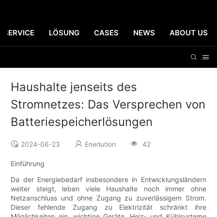
SERVICE
LÖSUNG
CASES
NEWS
ABOUT US
Haushalte jenseits des
Stromnetzes: Das Versprechen von
Batteriespeicherlösungen
2024-06-23
Enerlution
42
Einführung
Da der Energiebedarf insbesondere in Entwicklungsländern
weiter steigt, leben viele Haushalte noch immer ohne
Netzanschluss und ohne Zugang zu zuverlässigem Strom.
Dieser fehlende Zugang zu Elektrizität schränkt ihre
Möglichkeiten ein, wichtige Geräte, Heiz- und Kühlsysteme