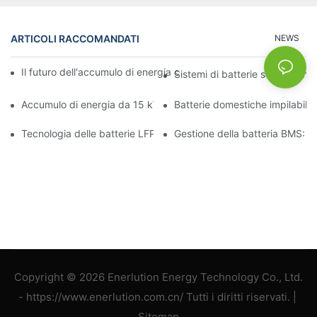
ARTICOLI RACCOMANDATI
NEWS
Il futuro dell'accumulo di energia commerciale: tendenze e inno
Sistemi di batterie solari domes
Accumulo di energia da 15 kW: alimenta il tuo futuro con sicure
Batterie domestiche impilabili:
Tecnologia delle batterie LFP: una scelta sostenibile per l'accum
Gestione della batteria BMS: ga
Copyright © 2026 Enerlution Energy Technology Co., Ltd.
- https://www.enerlution.com.cn/ Tutti i diritti riservati. |
Sitemap