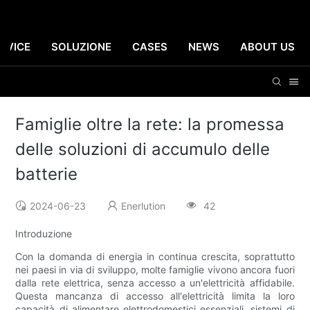
RVICE
SOLUZIONE
CASES
NEWS
ABOUT US
Famiglie oltre la rete: la promessa
delle soluzioni di accumulo delle
batterie
2024-06-23
Enerlution
42
Introduzione
Con la domanda di energia in continua crescita, soprattutto
nei paesi in via di sviluppo, molte famiglie vivono ancora fuori
dalla rete elettrica, senza accesso a un'elettricità affidabile.
Questa mancanza di accesso all'elettricità limita la loro
capacità di alimentare elettrodomestici essenziali, sistemi di