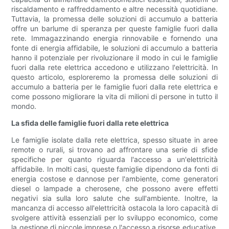
riscaldamento e raffreddamento e altre necessità quotidiane.
Tuttavia, la promessa delle soluzioni di accumulo a batteria
offre un barlume di speranza per queste famiglie fuori dalla
rete. Immagazzinando energia rinnovabile e fornendo una
fonte di energia affidabile, le soluzioni di accumulo a batteria
hanno il potenziale per rivoluzionare il modo in cui le famiglie
fuori dalla rete elettrica accedono e utilizzano l'elettricità. In
questo articolo, esploreremo la promessa delle soluzioni di
accumulo a batteria per le famiglie fuori dalla rete elettrica e
come possono migliorare la vita di milioni di persone in tutto il
mondo.
La sfida delle famiglie fuori dalla rete elettrica
Le famiglie isolate dalla rete elettrica, spesso situate in aree
remote o rurali, si trovano ad affrontare una serie di sfide
specifiche per quanto riguarda l'accesso a un'elettricità
affidabile. In molti casi, queste famiglie dipendono da fonti di
energia costose e dannose per l'ambiente, come generatori
diesel o lampade a cherosene, che possono avere effetti
negativi sia sulla loro salute che sull'ambiente. Inoltre, la
mancanza di accesso all'elettricità ostacola la loro capacità di
svolgere attività essenziali per lo sviluppo economico, come
la gestione di piccole imprese o l'accesso a risorse educative.