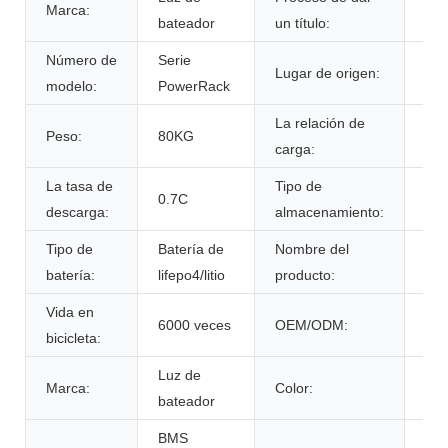
Marca:
ce
bateador
un título:
Número de
Serie
Lugar de origen:
Por
modelo:
PowerRack
La relación de
Peso:
80KG
0.7
carga:
La tasa de
Tipo de
tem
0.7C
descarga:
almacenamiento:
amb
Tipo de
Batería de
Nombre del
Paq
batería:
lifepo4/litio
producto:
de 
Vida en
6000 veces
OEM/ODM:
Sí 
bicicleta:
Luz de
Col
Marca:
Color:
bateador
per
BMS