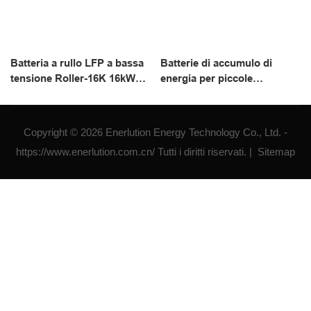
Batteria a rullo LFP a bassa
Batterie di accumulo di
tensione Roller-16K 16kWh
energia per piccole
per uso residenziale
applicazioni industriali e
commerciali BCH-100230
Copyright © 2026 Enerlution Energy Technology Co., Ltd. -
https://www.enerlution.com.cn/ Tutti i diritti riservati. |
Sitemap