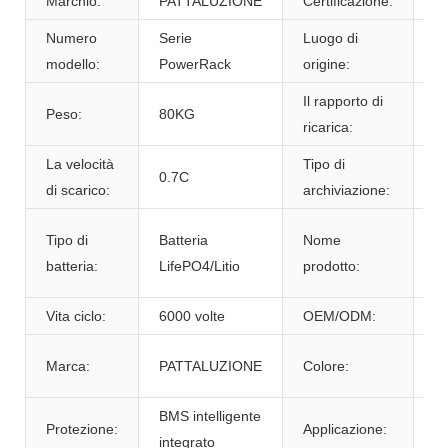
Marchio:
PATTALUZIONE
Certificazione:
c
Numero
Serie
Luogo di
C
modello:
PowerRack
origine:
Il rapporto di
Peso:
80KG
0
ricarica:
La velocità
Tipo di
t
0.7C
di scarico:
archiviazione:
a
P
Tipo di
Batteria
Nome
B
batteria:
LifePO4/Litio
prodotto:
L
Vita ciclo:
6000 volte
OEM/ODM:
Sì
Co
Marca:
PATTALUZIONE
Colore:
pe
BMS intelligente
D
Protezione:
Applicazione:
integrato
c