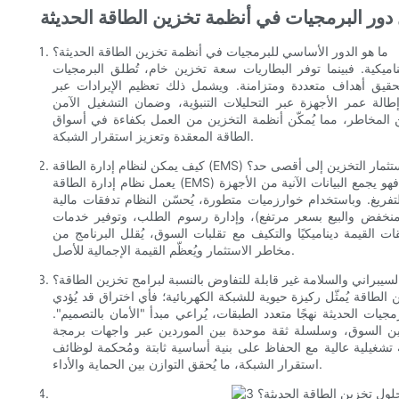
دور البرمجيات في أنظمة تخزين الطاقة الحديثة
ما هو الدور الأساسي للبرمجيات في أنظمة تخزين الطاقة الحديثة؟
ميكية. فبينما توفر البطاريات سعة تخزين خام، تُطلق البرمجيات
لتحقيق أهداف متعددة ومتزامنة. ويشمل ذلك تعظيم الإيرادات عبر
لة عمر الأجهزة عبر التحليلات التنبؤية، وضمان التشغيل الآمن
 المخاطر، مما يُمكّن أنظمة التخزين من العمل بكفاءة في أسواق
الطاقة المعقدة وتعزيز استقرار الشبكة.
لعائد المالي على استثمار التخزين إلى أقصى حد؟
يعمل نظام إدارة الطاقة (EMS) على تعظيم العائد المالي من خلال تطبيق استراتيجية "تجميع الإيرادات". فهو يجمع البيانات الآنية من الأجهزة
فريغ. وباستخدام خوارزميات متطورة، يُحسّن النظام تدفقات مالية
نخفض والبيع بسعر مرتفع)، وإدارة رسوم الطلب، وتوفير خدمات
 القيمة ديناميكيًا والتكيف مع تقلبات السوق، يُقلل البرنامج من
مخاطر الاستثمار ويُعظّم القيمة الإجمالية للأصل.
 السيبراني والسلامة غير قابلة للتفاوض بالنسبة لبرامج تخزين الطاقة؟
الطاقة يُمثّل ركيزة حيوية للشبكة الكهربائية؛ فأي اختراق قد يُؤدي
يات الحديثة نهجًا متعدد الطبقات، يُراعي مبدأ "الأمان بالتصميم".
سين السوق، وسلسلة ثقة موحدة بين الموردين عبر واجهات برمجة
ة تشغيلية عالية مع الحفاظ على بنية أساسية ثابتة ومُحكمة لوظائف
استقرار الشبكة، ما يُحقق التوازن بين الحماية والأداء.