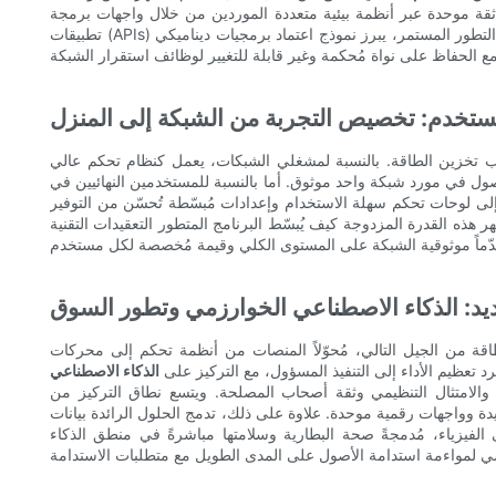
 ثقة موحدة عبر أنظمة بيئية متعددة الموردين من خلال واجهات برمجة
تطبيقات (APIs) قياسية وآمنة، مع تحديد مسؤولية واضحة عادةً لمُكامل النظام. ولمواكبة التطور المستمر، يبرز نموذج اعتماد برمجيات ديناميكي
ستخدم: تخصيص التجربة من الشبكة إلى المنزل
ب تخزين الطاقة. بالنسبة لمشغلي الشبكات، يعمل كنظام تحكم عالي
لأصول في مورد شبكة واحد موثوق. أما بالنسبة للمستخدمين النهائيين في
ية إلى لوحات تحكم سهلة الاستخدام وإعدادات مُبسّطة تُحسّن من التوفير
ر هذه القدرة المزدوجة كيف يُبسّط البرنامج المتطور التعقيدات التقنية
ديد: الذكاء الاصطناعي الخوارزمي وتطور السوق
قة من الجيل التالي، مُحوّلاً المنصات من أنظمة تحكم إلى محركات
 تعظيم الأداء إلى التنفيذ المسؤول، مع التركيز على
الذكاء الاصطناعي
والامتثال التنظيمي وثقة أصحاب المصلحة. ويتسع نطاق التركيز من
 وواجهات رقمية موحدة. علاوة على ذلك، تدمج الحلول الرائدة بيانات
الفيزياء، مُدمجةً صحة البطارية وسلامتها مباشرةً في منطق الذكاء