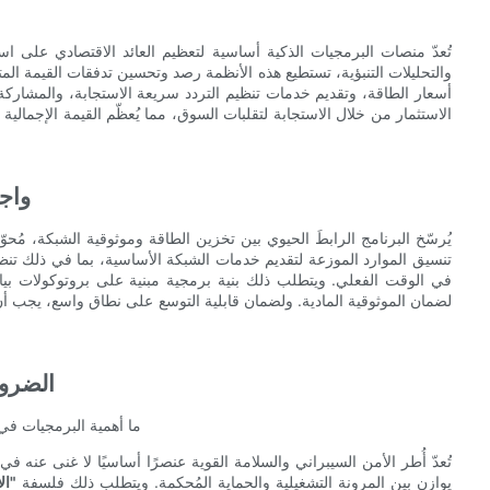
تُعدّ منصات البرمجيات الذكية أساسية لتعظيم العائد الاقتصادي على اس
والتحليلات التنبؤية، تستطيع هذه الأنظمة رصد وتحسين تدفقات القيمة المت
أسعار الطاقة، وتقديم خدمات تنظيم التردد سريعة الاستجابة، والمشاركة
الاستثمار من خلال الاستجابة لتقلبات السوق، مما يُعظّم القيمة الإجما
واجه
يُرسّخ البرنامج الرابطَ الحيوي بين تخزين الطاقة وموثوقية الشبكة، مُحوّ
تنسيق الموارد الموزعة لتقديم خدمات الشبكة الأساسية، بما في ذلك تنظ
في الوقت الفعلي. ويتطلب ذلك بنية برمجية مبنية على بروتوكولات بيانا
لضمان الموثوقية المادية. ولضمان قابلية التوسع على نطاق واسع، يجب أن ت
الضرور
تُعدّ أُطر الأمن السيبراني والسلامة القوية عنصرًا أساسيًا لا غنى عنه 
يوازن بين المرونة التشغيلية والحماية المُحكمة. ويتطلب ذلك فلسفة
"ال