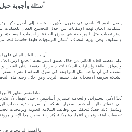
أسئلة وأجوبة حول 
يتمثل الدور الأساسي في تحويل الأجهزة الخاملة إلى أصول ذكية ودينا
المتقدمة العنان لهذه الإمكانات من خلال التحسين الفعال للعمليات 
استراتيجيات مثل المراجحة في سوق الطاقة والخدمات المساندة، وإطا
والمتكيف. وفي نهاية المطاف، تُشكل البرمجيات طبقةً حاسمةً للحد من
كيف يمكن لنظام إدارة الطاقة (EMS) أن يزيد ا
وأسواق الطاقة وإشارات الشبكة لاتخاذ قرارات دقيقة بشأن الشحن والت
متعددة في آنٍ واحد، مثل المراجحة في سوق الطاقة (الشراء بسعر م
الشبكة سريعة الاستجابة مثل تنظيم التردد. ومن خلال رصد هذه التدفقات
لماذا تعتبر معايير الأمن
يُعدّ الأمن السيبراني والسلامة عنصرين أساسيين لا غنى عنهما، لأن تخزين 
إلى خسائر مالية، أو عدم استقرار الشبكة، أو أضرار مادية. تتطلب البرمج
ويشمل ذلك فصلًا مُحكمًا بين وظائف السلامة الحيوية وبرمجيات تح
تطبيقات آمنة، ونماذج اعتماد ديناميكية مُتدرجة. يضمن هذا الإطار مرون