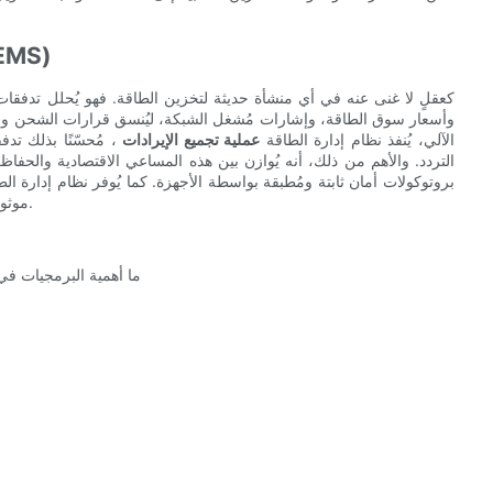
مركز الاستخبارات: وظائف نظام إدار
وأسعار سوق الطاقة، وإشارات مُشغل الشبكة، ليُنسق قرارات الشحن والتف
الآلي، يُنفذ نظام إدارة الطاقة
عملية تجميع الإيرادات
، مُحسّنًا بذلك تد
التردد. والأهم من ذلك، أنه يُوازن بين هذه المساعي الاقتصادية وال
بروتوكولات أمان ثابتة ومُطبقة بواسطة الأجهزة. كما يُوفر نظام إدارة ا
موثوقًا للتحقق من الأداء، وإدارة المخاطر، وإعداد التقارير لأصحاب المصلحة.