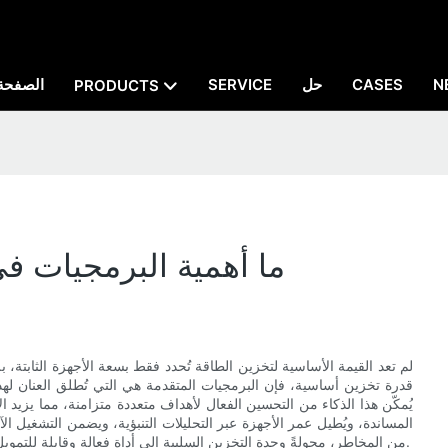
N
CASES
حل
SERVICE
الصفحة 
PRODUCTS
ما أهمية البرمجيات ف
لم تعد القيمة الأساسية لتخزين الطاقة تُحدد فقط بسعة الأجهزة الثابتة، بل
قدرة تخزين أساسية، فإن البرمجيات المتقدمة هي التي تُطلق العنان لهذه ا
يُمكّن هذا الذكاء من التحسين الفعال لأهداف متعددة متزامنة، مما يزي
المساندة، ويُطيل عمر الأجهزة عبر التحليلات التنبؤية، ويضمن التشغيل 
من المخاطر، محولةً وحدة التخزين السلبية إلى أداة فعالة وقابلة للتمويل قادرة على التعامل مع أسواق الطاقة المعقدة وتعزيز استقرار الشبكة.