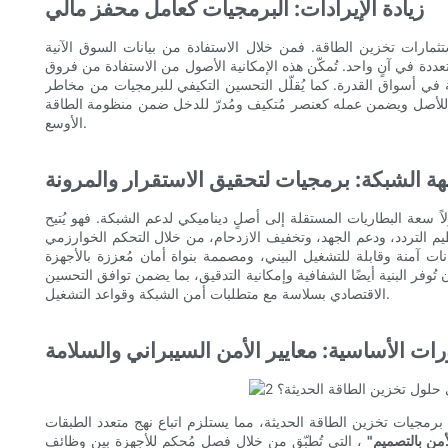
زيادة الإيرادات: البرمجيات كعامل محفز مالي
تثمارات تخزين الطاقة. فمن خلال الاستفادة من بيانات السوق الآنية
عددة في آنٍ واحد. تُمكّن هذه الإمكانية الأصول من الاستفادة من فروق
 في أسواق القدرة. كما يُقلّل التحسين التكيفي للبرمجيات من مخاطر
لية للأصل ويضمن عمله كعنصر مُتكيف ومُدرّ للدخل ضمن منظومة الطاقة
الأوسع.
ة الشبكة: برمجيات لتحقيق الاستقرار والمرونة
لاً سعة البطاريات المستقلة إلى أصلٍ ديناميكي لدعم الشبكة. فهو يُتيح
يم التردد، ودعم الجهد، وتخفيف الازدحام، من خلال التحكم الخوارزمي
ت آمنة وقابلة للتشغيل البيني، ومصممة بنواة أمان مُعززة بالأجهزة
ُوفر البنية أيضًا الشفافية وإمكانية التدقيق، بما يضمن توافق التحسين
الاقتصادي بسلاسة مع متطلبات أمن الشبكة وقواعد التشغيل.
ات الأساسية: معايير الأمن السيبراني والسلامة
في برمجيات تخزين الطاقة الحديثة، مما يستلزم اتباع نهج متعدد الطبقات
أمن بالتصميم"
، التي تُطبّق من خلال فصل مُحكم للأجهزة بين وظائف