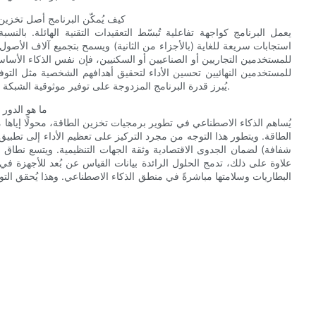
كيف يُمكّن البرنامج أصل تخزين
يعمل البرنامج كواجهة تفاعلية تُبسّط التعقيدات التقنية الهائلة. بالنس
استجابات سريعة للغاية (بالأجزاء من الثانية) ويسمح بتجميع آلاف الأصو
للمستخدمين التجاريين أو الصناعيين أو السكنيين، فإن نفس الذكاء الأساس
للمستخدمين النهائيين تحسين الأداء لتحقيق أهدافهم الشخصية مثل التوفير
يُبرز قدرة البرنامج المزدوجة على توفير موثوقية الشبكة على مستوى الشبكة ككل، بالإضافة إلى قيمة مُخصصة لكل مستخدم.
ما هو الدور
يُساهم الذكاء الاصطناعي في تطوير برمجيات تخزين الطاقة، محولًا إياه
الطاقة. ويتطور هذا التوجه من مجرد التركيز على تعظيم الأداء إلى تطبيق
شفافة) لضمان الجدوى الاقتصادية وثقة الجهات التنظيمية. ويتسع نطاق 
علاوة على ذلك، تدمج الحلول الرائدة بيانات القياس عن بُعد للأجهزة في
البطاريات وسلامتها مباشرةً في منطق الذكاء الاصطناعي. وهذا يُحقق ال