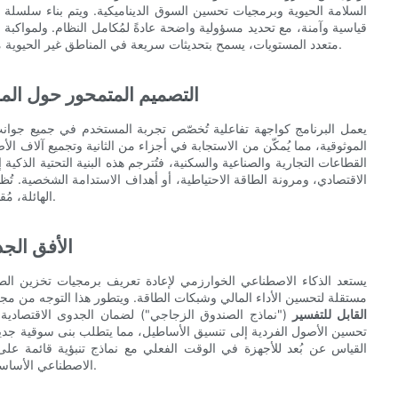
السلامة الحيوية وبرمجيات تحسين السوق الديناميكية. ويتم بناء سلسلة
متعدد المستويات، يسمح بتحديثات سريعة في المناطق غير الحيوية مع الحفاظ على نواة مُحكمة وغير قابلة للتغيير لوظائف استقرار الشبكة.
التصميم المتمحور حول الم
يعمل البرنامج كواجهة تفاعلية تُخصّص تجربة المستخدم في جميع جوان
الموثوقية، مما يُمكّن من الاستجابة في أجزاء من الثانية وتجميع آلاف ا
القطاعات التجارية والصناعية والسكنية، فتُترجم هذه البنية التحتية الذك
الاقتصادي، ومرونة الطاقة الاحتياطية، أو أهداف الاستدامة الشخصية. تُظه
الهائلة، مُقدّماً موثوقية الشبكة على المستوى الكلي وقيمة مُخصصة لكل مستخدم.
الأفق الج
يستعد الذكاء الاصطناعي الخوارزمي لإعادة تعريف برمجيات تخزين الطا
مستقلة لتحسين الأداء المالي وشبكات الطاقة. ويتطور هذا التوجه من مجرد
القابل للتفسير
("نماذج الصندوق الزجاجي") لضمان الجدوى الاقتصادية 
تحسين الأصول الفردية إلى تنسيق الأساطيل، مما يتطلب بنى سوقية جديدة
القياس عن بُعد للأجهزة في الوقت الفعلي مع نماذج تنبؤية قائمة على 
الاصطناعي الأساسي لمواءمة استدامة الأصول على المدى الطويل مع متطلبات الاستدامة.