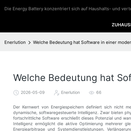
Die Energy Battery konzentriert sich auf Haushalts- und ver
ZUHAUS
Enerlution
Welche Bedeutung hat Software in einer mode
Welche Bedeutung hat Sof
2026-05-09
Enerlution
66
Der Kernwert von Energiespeichern definiert sich nicht m
dynamische, softwaregesteuerte Intelligenz. Zwar bieten ph
fortschrittliche Software erschließt dieses Potenzial und wa
Intelligenz ermöglicht die aktive Optimierung mehrerer gl
Energiearbitrage und Systemdienstleistungen, Verlänger