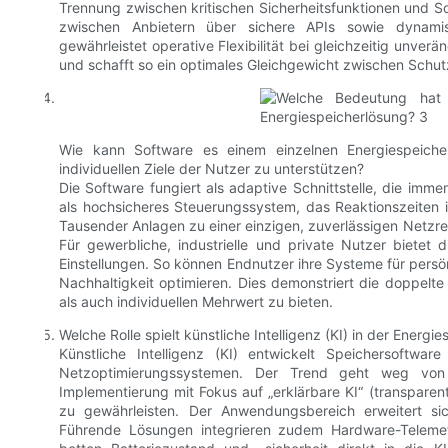
Trennung zwischen kritischen Sicherheitsfunktionen und So
zwischen Anbietern über sichere APIs sowie dynamisc
gewährleistet operative Flexibilität bei gleichzeitig unver
und schafft so ein optimales Gleichgewicht zwischen Schut
Wie kann Software es einem einzelnen Energiespeicher
individuellen Ziele der Nutzer zu unterstützen?
Die Software fungiert als adaptive Schnittstelle, die imme
als hochsicheres Steuerungssystem, das Reaktionszeiten
Tausender Anlagen zu einer einzigen, zuverlässigen Netzre
Für gewerbliche, industrielle und private Nutzer bietet d
Einstellungen. So können Endnutzer ihre Systeme für pers
Nachhaltigkeit optimieren. Dies demonstriert die doppelte
als auch individuellen Mehrwert zu bieten.
Welche Rolle spielt künstliche Intelligenz (KI) in der Ener
Künstliche Intelligenz (KI) entwickelt Speichersoft
Netzoptimierungssystemen. Der Trend geht weg von r
Implementierung mit Fokus auf „erklärbare KI“ (transparen
zu gewährleisten. Der Anwendungsbereich erweitert si
Führende Lösungen integrieren zudem Hardware-Telemetr