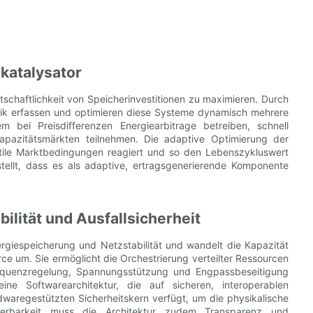
katalysator
rtschaftlichkeit von Speicherinvestitionen zu maximieren. Durch
tik erfassen und optimieren diese Systeme dynamisch mehrere
m bei Preisdifferenzen Energiearbitrage betreiben, schnell
apazitätsmärkten teilnehmen. Die adaptive Optimierung der
olatile Marktbedingungen reagiert und so den Lebenszykluswert
stellt, dass es als adaptive, ertragsgenerierende Komponente
bilität und Ausfallsicherheit
rgiespeicherung und Netzstabilität und wandelt die Kapazität
ce um. Sie ermöglicht die Orchestrierung verteilter Ressourcen
 Frequenzregelung, Spannungsstützung und Engpassbeseitigung
eine Softwarearchitektur, die auf sicheren, interoperablen
rdwaregestützten Sicherheitskern verfügt, um die physikalische
alierbarkeit muss die Architektur zudem Transparenz und