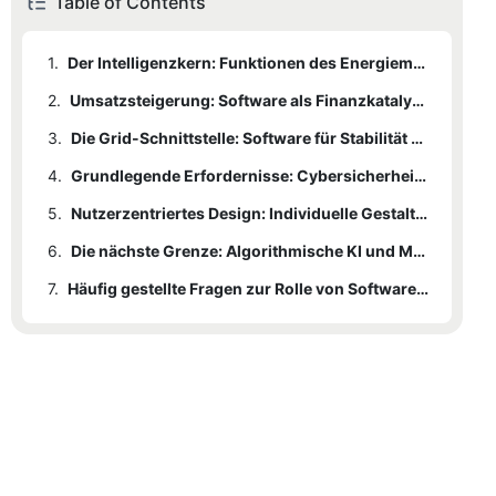
Table of Contents
1.
Der Intelligenzkern: Funktionen des Energiemanagementsystems (EMS)
2.
Umsatzsteigerung: Software als Finanzkatalysator
3.
Die Grid-Schnittstelle: Software für Stabilität und Ausfallsicherheit
4.
Grundlegende Erfordernisse: Cybersicherheits- und Sicherheitsstandards
5.
Nutzerzentriertes Design: Individuelle Gestaltung des Nutzererlebnisses – vom Raster bis zum Zuhause
6.
Die nächste Grenze: Algorithmische KI und Marktentwicklung
7.
Häufig gestellte Fragen zur Rolle von Software in modernen Energiespeichersystemen