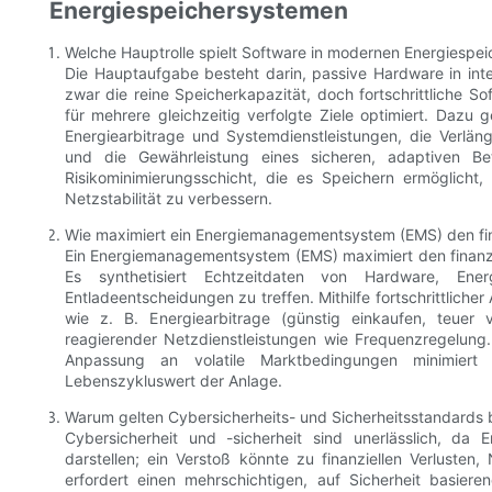
Energiespeichersystemen
Welche Hauptrolle spielt Software in modernen Energiespe
Die Hauptaufgabe besteht darin, passive Hardware in inte
zwar die reine Speicherkapazität, doch fortschrittliche So
für mehrere gleichzeitig verfolgte Ziele optimiert. Daz
Energiearbitrage und Systemdienstleistungen, die Verlä
und die Gewährleistung eines sicheren, adaptiven Bet
Risikominimierungsschicht, die es Speichern ermöglicht
Netzstabilität zu verbessern.
Wie maximiert ein Energiemanagementsystem (EMS) den finan
Ein Energiemanagementsystem (EMS) maximiert den finanzi
Es synthetisiert Echtzeitdaten von Hardware, En
Entladeentscheidungen zu treffen. Mithilfe fortschrittliche
wie z. B. Energiearbitrage (günstig einkaufen, teuer 
reagierender Netzdienstleistungen wie Frequenzregelung
Anpassung an volatile Marktbedingungen minimiert 
Lebenszykluswert der Anlage.
Warum gelten Cybersicherheits- und Sicherheitsstandards 
Cybersicherheit und -sicherheit sind unerlässlich, da E
darstellen; ein Verstoß könnte zu finanziellen Verlusten
erfordert einen mehrschichtigen, auf Sicherheit basier