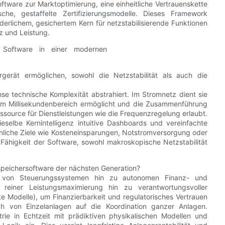
ftware zur Marktoptimierung, eine einheitliche Vertrauenskette
he, gestaffelte Zertifizierungsmodelle. Dieses Framework
änderlichem, gesichertem Kern für netzstabilisierende Funktionen
z und Leistung.
gerät ermöglichen, sowohl die Netzstabilität als auch die
nse technische Komplexität abstrahiert. Im Stromnetz dient sie
 im Millisekundenbereich ermöglicht und die Zusammenführung
ssource für Dienstleistungen wie die Frequenzregelung erlaubt.
ieselbe Kernintelligenz intuitive Dashboards und vereinfachte
önliche Ziele wie Kosteneinsparungen, Notstromversorgung oder
 Fähigkeit der Software, sowohl makroskopische Netzstabilität
giespeichersoftware der nächsten Generation?
ware von Steuerungssystemen hin zu autonomen Finanz- und
einer Leistungsmaximierung hin zu verantwortungsvoller
te Modelle), um Finanzierbarkeit und regulatorisches Vertrauen
ch von Einzelanlagen auf die Koordination ganzer Anlagen.
ie in Echtzeit mit prädiktiven physikalischen Modellen und