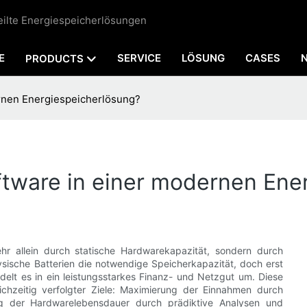
teilte Energiespeicherlösungen
E
SERVICE
LÖSUNG
CASES
PRODUCTS
rnen Energiespeicherlösung?
tware in einer modernen Ene
ehr allein durch statische Hardwarekapazität, sondern durch
ysische Batterien die notwendige Speicherkapazität, doch erst
ndelt es in ein leistungsstarkes Finanz- und Netzgut um. Diese
eichzeitig verfolgter Ziele: Maximierung der Einnahmen durch
ung der Hardwarelebensdauer durch prädiktive Analysen und