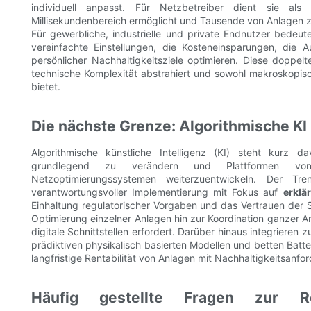
individuell anpasst. Für Netzbetreiber dient sie als
Millisekundenbereich ermöglicht und Tausende von Anlagen z
Für gewerbliche, industrielle und private Endnutzer bedeut
vereinfachte Einstellungen, die Kosteneinsparungen, die A
persönlicher Nachhaltigkeitsziele optimieren. Diese doppel
technische Komplexität abstrahiert und sowohl makroskopisch
bietet.
Die nächste Grenze: Algorithmische K
Algorithmische künstliche Intelligenz (KI) steht kurz d
grundlegend zu verändern und Plattformen vo
Netzoptimierungssystemen weiterzuentwickeln. Der T
verantwortungsvoller Implementierung mit Fokus auf
erklä
Einhaltung regulatorischer Vorgaben und das Vertrauen der S
Optimierung einzelner Anlagen hin zur Koordination ganzer A
digitale Schnittstellen erfordert. Darüber hinaus integriere
prädiktiven physikalisch basierten Modellen und betten Batter
langfristige Rentabilität von Anlagen mit Nachhaltigkeitsanfo
Häufig gestellte Fragen zur 