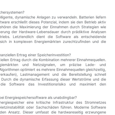
ichersystemen?
lligente, dynamische Anlagen zu verwandeln. Batterien liefern
ftware erschließt dieses Potenzial, indem sie den Betrieb aktiv
u gehören die Maximierung der Einnahmen durch Strategien wie
ngerung der Hardware-Lebensdauer durch prädiktive Analysen
riebs. Letztendlich dient die Software als entscheidende
, sich in komplexen Energiemärkten zurechtzufinden und die
ziellen Ertrag einer Speicherinvestition?
ellen Ertrag durch die Kombination mehrerer Einnahmequellen.
ergiemärkten und Netzsignalen, um präzise Lade- und
r Algorithmen optimiert es mehrere Einnahmequellen gleichzeitig,
verkaufen), Lastmanagement und die Bereitstellung schnell
. Durch die dynamische Erfassung dieser Wertströme und die
die Software das Investitionsrisiko und maximiert den
bei Energiespeichersoftware als unabdingbar?
nergiespeicher eine kritische Infrastruktur des Stromnetzes
, Netzinstabilität oder Sachschäden führen. Moderne Software
enden Ansatz. Dieser umfasst die hardwareseitig erzwungene