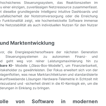
 hochsicheres Steuerungssystem, das Reaktionszeiten im
u einer einzigen, zuverlässigen Netzressource zusammenfasst.
et dieselbe grundlegende Intelligenz intuitive Dashboards und
usfallsicherheit der Notstromversorgung oder die Erreichung
te Funktionalität zeigt, wie hochentwickelte Software immense
e Netzstabilität als auch individuellen Nutzen für den Nutzer
I und Marktentwicklung
avor, die Energiespeichersoftware der nächsten Generation
n Steuerungssystemen zu autonomen Finanz- und
rend geht weg von reiner Leistungsmaximierung hin zu
rbare KI-
Modelle („Glass-Box-Modelle“), um Finanzierbarkeit,
takeholder zu gewährleisten. Der Fokus erweitert sich von der
nlagenflotten, was neue Marktarchitekturen und standardisierte
n zukunftsweisende Lösungen Hardware-Telemetrie in Echtzeit mit
iezustand und -sicherheit direkt in die KI-Kernlogik ein, um die
rderungen in Einklang zu bringen.
Rolle von Software in modernen