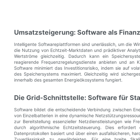
Umsatzsteigerung: Software als Finanz
Intelligente Softwareplattformen sind unerlässlich, um die Wi
die Nutzung von Echtzeit-Marktdaten und prädiktiver Analy
Wertströme gleichzeitig. Dadurch kann ein Speichersyste
reagierende Frequenzregelungsdienste anbieten und an K
Software minimiert das Investitionsrisiko, indem sie auf v
des Speichersystems maximiert. Gleichzeitig wird sicherge
innerhalb des gesamten Energieökosystems fungiert.
Die Grid-Schnittstelle: Software für Sta
Software bildet die entscheidende Verbindung zwischen Ene
von Einzelbatterien in eine dynamische Netzstützungsressour
zur Bereitstellung essenzieller Netzdienstleistungen wie
durch algorithmische Echtzeitsteuerung. Dies erfordert 
Datenprotokollen basiert und über einen ausfallsicheren, ha
Zuverlässigkeit zu gewährleisten. Für eine breite Sk