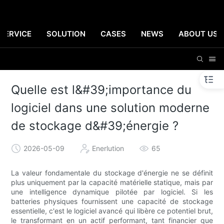
SERVICE
SOLUTION
CASES
NEWS
ABOUT US
Quelle est l&#39;importance du
logiciel dans une solution moderne
de stockage d&#39;énergie ?
2026-05-09
Enerlution
65
La valeur fondamentale du stockage d'énergie ne se définit
plus uniquement par la capacité matérielle statique, mais par
une intelligence dynamique pilotée par logiciel. Si les
batteries physiques fournissent une capacité de stockage
essentielle, c'est le logiciel avancé qui libère ce potentiel brut,
le transformant en un actif performant, tant financier que