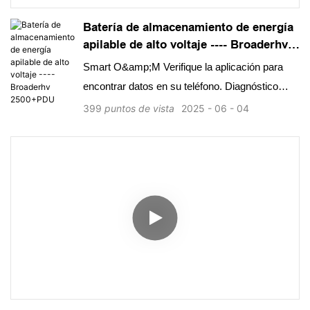
Batería de almacenamiento de energía
apilable de alto voltaje ---- Broaderhv
2500+PDU
Smart O&amp;M Verifique la aplicación para
encontrar datos en su teléfono. Diagnóstico
remoto y flexibilidad de expansión OTA 2.5kWh
399
puntos de vista
2025
06
04
Diseño modular, escalable de 7.5kWh a 20kWh
Instalación fácil de 24 kg/52.9 lb por caja de
batería, fácil de mover e instalar. Conexiones de
enchufe entre paquetes, diseño inalámbrico.
Seguro &amp; Célula de fosfato de hierro de litio
confiable (LFP) solamente. BMS, el kit de
fusibles y aerosol están integrados en el
entorno adaptabilidad de la temperatura más
amplia rango de temperatura: -20 ° C ~+55 ° C.
IP65 Clase de protección Compatibilidad