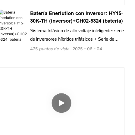
Batería Enerlution con inversor: HY15-
30K-TH (inversor)+GH02-5324 (batería)
Sistema trifásico de alto voltaje inteligente: serie
de inversores híbridos trifásicos + Serie de
baterías de alto voltaje de alto voltaje
425
puntos de vista
2025
06
04