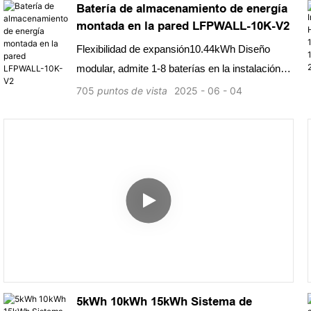
Batería de almacenamiento de energía
montada en la pared LFPWALL-10K-V2
Flexibilidad de expansión10.44kWh Diseño
modular, admite 1-8 baterías en la instalación
paralela montada en la pared o montada en el
705
puntos de vista
2025
06
04
piso, ahorrando tiempo de instalación y costo
seguro &amp; Célula de fosfato de hierro de litio
confiable (LFP) solamente. BMS incorporados.
Adaptabilidad del medio ambiente Rango de
temperatura más amplio: -20 ° C ~+55 ° C.
Clase de protección IP65 Compatibilidad
perfecta compatible con la mayoría de los
inversores de bajo voltaje en el mercado Larga
vida útil de más de 15 años, más de 6000 ciclos
（0.5C, 25 ℃）
5kWh 10kWh 15kWh Sistema de