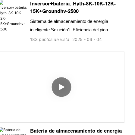
Inversor+batería: Hyth-8K-10K-12K-
15K+Groundhv-2500
Sistema de almacenamiento de energía
inteligente Solución1. Eficiencia del pico
98.2%2.Max.DC Overload3. Alluminum Aley
183
puntos de vista
2025
06
04
Die Casting4.MES+FCT+CRM Infrastucture
5.Fiest para instalar y Servicio 6. Gestión de
energía
Batería de almacenamiento de energía