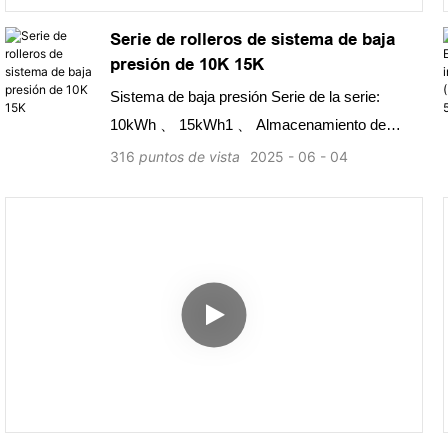
para AC y DC.6. Monitoreo rápido de estado y
Serie de rolleros de sistema de baja
registro de fallas que permite la alerta temprana
presión de 10K 15K
y la localización de fallas, integrando el
Sistema de baja presión Serie de la serie:
monitoreo y la grabación del rendimiento de la
10kWh 、 15kWh1 、 Almacenamiento de
batería
energía de la serie de rodillos.
316
puntos de vista
2025
06
04