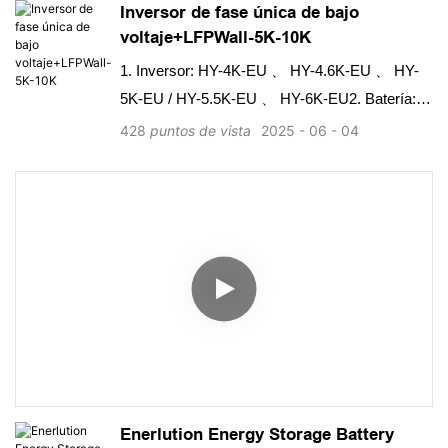
Inversor de fase única de bajo
perfecta compatible con la mayoría de los
voltaje+LFPWall-5K-10K
inversores de alto voltaje en el mercado
Energía más utilizable 90% de descarga de
1. Inversor: HY-4K-EU 、 HY-4.6K-EU 、 HY-
descarga, más de 6000 ciclos (0.5c, 25 ° C)
5K-EU / HY-5.5K-EU 、 HY-6K-EU2. Batería:
LFPWALL-5K / LFPWALL-10K-V2
428
puntos de vista
2025
06
04
Enerlution Energy Storage Battery