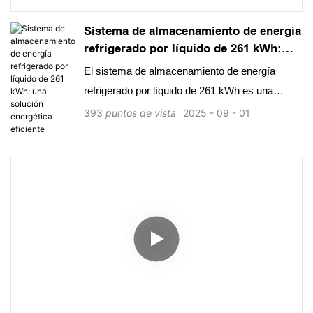
Sistema de almacenamiento de energía
refrigerado por líquido de 261 kWh:
una solución energética eficiente
El sistema de almacenamiento de energía
refrigerado por líquido de 261 kWh es una
solución energética eficiente con un diseño
393
puntos de vista
2025
09
01
altamente modular y escalabilidad flexible, lo
que permite una rápida expansión de capacidad
con una eficiencia del 99 %. Con protección de
grado industrial y gestión térmica refrigerada
por líquido, ofrece capacidad de alto voltaje,
capacidades de carga rápida y control
inteligente de la energía para transiciones
fluidas a la red y operaciones fuera de ella.