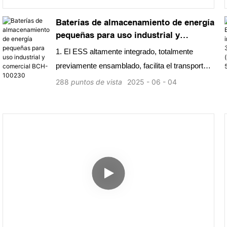
Baterías de almacenamiento de energía
pequeñas para uso industrial y
comercial BCH-100230
1. El ESS altamente integrado, totalmente
previamente ensamblado, facilita el transporte,
la instalación en el sitio y el mantenimiento
288
puntos de vista
2025
06
04
operativo. Diseño modular que admite 2-10
unidades paralelas, facilitando la expansión del
sistema. Protección contra incendios
secundario para gabinete y paquete, software
de grado automotriz para advertencia de
fugación térmica. Protección IP65 para
compartimento de la batería, IP54 para
compartimento eléctrico en el diseño del
gabinete al aire libre, nivel opcional de anti-
corrosión C5. Protección de desconexión activa