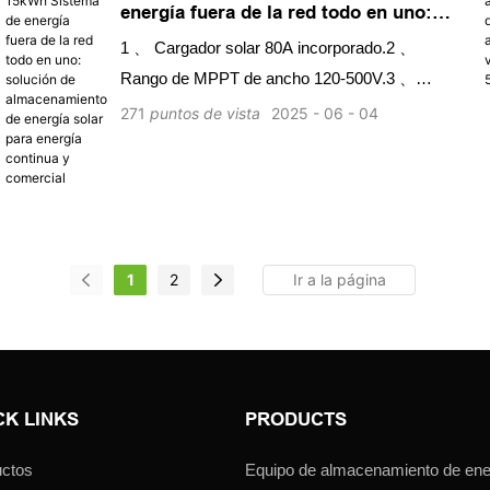
energía fuera de la red todo en uno:
solución de almacenamiento de
1 、 Cargador solar 80A incorporado.2 、
energía solar para energía continua y
Rango de MPPT de ancho 120-500V.3 、
comercial
Salida de CA dual.4 、 Monitoreo WiFi.5 、
271
puntos de vista
2025
06
04
Feed-In-+a la cuadrícula.6 、 Batería apilable
1
2
CK LINKS
PRODUCTS
ctos
Equipo de almacenamiento de ener