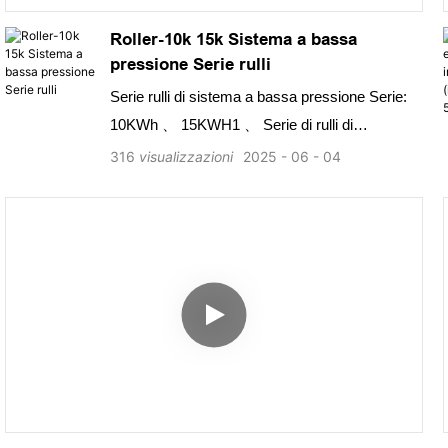
registrazione dei guasti Abilitando la
Roller-10k 15k Sistema a bassa
localizzazione di avvertimento e guasti precoce,
pressione Serie rulli
integrazione del monitoraggio e registrazione
Serie rulli di sistema a bassa pressione Serie:
delle prestazioni della batteria
10KWh 、 15KWH1 、 Serie di rulli di
conservazione energetica.2 、 Design del
316
visualizzazioni
2025
06
04
modulo all-in-one; 3 、 batteria al fosfato di ferro
al litio; 4 、 Installazione in piedi del pavimento,
facile da muoversi; 5 、 Rasatura di picco e
ottimizzazione dei sistemi di accumulo di
energia domestica