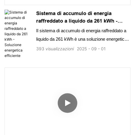
Sistema di accumulo di energia
raffreddato a liquido da 261 kWh -
Soluzione energetica efficiente
Il sistema di accumulo di energia raffreddato a
liquido da 261 kWh è una soluzione energetica
efficiente con un design altamente
393
visualizzazioni
2025
09
01
modularizzato e una scalabilità flessibile, che
consente una rapida espansione della capacità
con un'efficienza del 99%. Grazie alla
protezione di livello industriale e alla gestione
termica raffreddata a liquido, offre capacità ad
alta tensione, capacità di ricarica rapida e
controllo intelligente della potenza per transizioni
di rete fluide e operazioni off-grid.