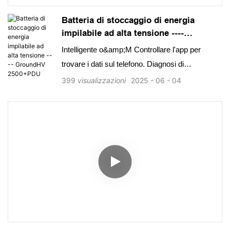
Batteria di stoccaggio di energia
impilabile ad alta tensione ----
GroundHV 2500+PDU
Intelligente o&amp;M Controllare l'app per
trovare i dati sul telefono. Diagnosi di
riproduzione e flessibilità di espansione OTA
399
visualizzazioni
2025
06
04
2,5kWh Design modulare, scalabile da 7,5 kWh
a 20kWh facile installazione 24 kg/52,9 libbre
per scatola della batteria, facile da spostare e
installare. Collegamenti a taglio tra pacchetti,
design wireless. Sicuro &amp; Solo cellula
fosfato di ferro litio (LFP) affidabile. Il kit BMS,
fusibili e aerosol è integrato nell'adattabilità
dell'ambiente più ampia intervallo di
temperatura: -20 ° C ~+55 ° C. Classe di
protezione IP65 Compatibilità perfetta