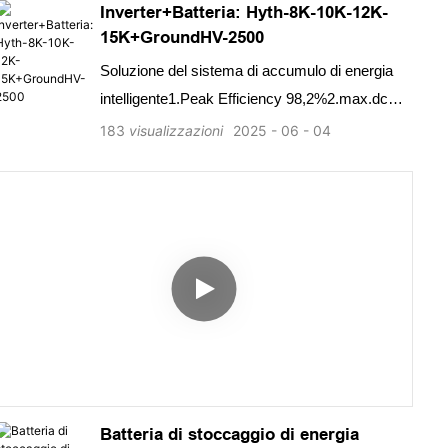
Inverter+Batteria: Hyth-8K-10K-12K-
15K+GroundHV-2500
Soluzione del sistema di accumulo di energia
intelligente1.Peak Efficiency 98,2%2.max.dc
sovraccarico 3. ALUMINUM in lega di
183
visualizzazioni
2025
06
04
casting4.mes+FCT+CRM Infrastucture5.Easy
To Installa and Service6.Energy Management
Batteria di stoccaggio di energia