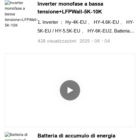
Inverter monofase a bassa
compatibile con la maggior parte degli inverter
tensione+LFPWall-5K-10K
ad alta tensione nel mercato più utilizzabile
energia 90% di scarico di scarico, più di 6000
1. Inverter ： Hy-4K-EU 、 HY-4.6K-EU 、 HY-
cicli (0,5 ° C, 25 ° C)
5K-EU / HY-5.5K-EU 、 HY-6K-EU2. Batteria
： LFPWALL-5K / LFPWALL-10K-V2
428
visualizzazioni
2025
06
04
Batteria di accumulo di energia