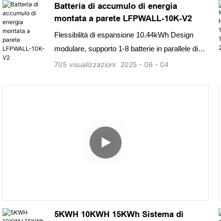
Batteria di accumulo di energia
montata a parete LFPWALL-10K-V2
Flessibilità di espansione 10.44kWh Design
modulare, supporto 1-8 batterie in parallele di
installazione a parete montato o montato sul
705
visualizzazioni
2025
06
04
pavimento, risparmiando tempo di installazione
e cassa &amp; Solo cellula fosfato di ferro litio
(LFP) affidabile. BMS integrato in. Adattabilità
dell'ambiente Gamma di temperature più ampia:
-20 ° C ~+55 ° C. Classe di protezione IP65
Compatibilità perfetta compatibile con la
maggior parte degli inverter a bassa tensione
nel mercato lungo durata di vita più di 15 anni,
più di 6000 cicli （0,5 ° C, 25 ℃）
5KWH 10KWH 15KWh Sistema di