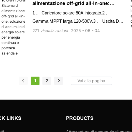
alimentazione off-grid all-in-one:
soluzione di accumulo di energia
1 、 Caricatore solare 80A integrato.2 、
solare per energia continua e potenza
Gamma MPPT larga 120-500V.3 、 Uscita Dual
aziendale
CA
271
visualizzazioni
2025
06
04
1
2
CK LINKS
PRODUCTS
tti
Attrezzatura di accumulo di energi